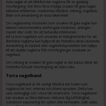
Gula naglar är ett tillstånd där naglarna får en gulaktig
missfärgning. Det finns flera möjliga orsaker till gula naglar,
inklusive infektioner, medicinska tillstånd, rökning, nagellack,
ålder och användning av vissa läkemedel.
Om nagelsvamp misstänks som orsaken till gula naglar kan
läkaren rekommendera antifungala mediciner, antingen
topiskt eller oralt, för att behandla infektionen.
Att ta bort nagellack och använda en fuktighetskräm för att
återfukta naglarna kan hjälpa till att förbättra deras utseende.
Användning av baslack eller nagelvårdsprodukter kan hjälpa
till att skydda naglarna från missfärgningar orsakade av
nagellack.
Om rökning är orsaken till gula naglar är det bästa sättet att
förhindra fortsatt missfärgning att sluta röka.
Torra nagelband
Torra nagelband är ett vanligt tillstånd där huden runt
naglarna blir torr, irriterad och ibland sprucken. Detta kan
vara obehagligt och i vissa fall smärtsamt. Torra nagelband
kan orsakas av flera faktorer, inklusive låg luftfuktighet,
överdriven exponering för vatten eller kemikalier, kallt väder,