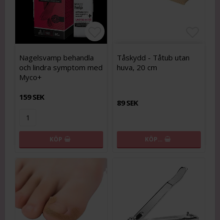
Lägg till i favoritlistan
Lägg t
Nagelsvamp behandla
Tåskydd - Tåtub utan
och lindra symptom med
huva, 20 cm
Myco+
159 SEK
89 SEK
KÖP
KÖP…