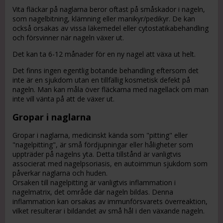
Vita fläckar på naglarna beror oftast på småskador i nageln,
som nagelbitning, klämning eller manikyr/pedikyr. De kan
också orsakas av vissa läkemedel eller cytostatikabehandling
och försvinner när nageln växer ut.
Det kan ta 6-12 månader för en ny nagel att växa ut helt.
Det finns ingen egentlig botande behandling eftersom det
inte är en sjukdom utan en tillfällig kosmetisk defekt på
nageln. Man kan måla över fläckarna med nagellack om man
inte vill vänta på att de växer ut.
Gropar i naglarna
Gropar i naglarna, medicinskt kända som "pitting" eller
"nagelpitting", är små fördjupningar eller håligheter som
uppträder på nagelns yta. Detta tillstånd är vanligtvis
associerat med nagelpsoriasis, en autoimmun sjukdom som
påverkar naglarna och huden.
Orsaken till nagelpitting är vanligtvis inflammation i
nagelmatrix, det område där nageln bildas. Denna
inflammation kan orsakas av immunförsvarets överreaktion,
vilket resulterar i bildandet av små hål i den växande nageln.