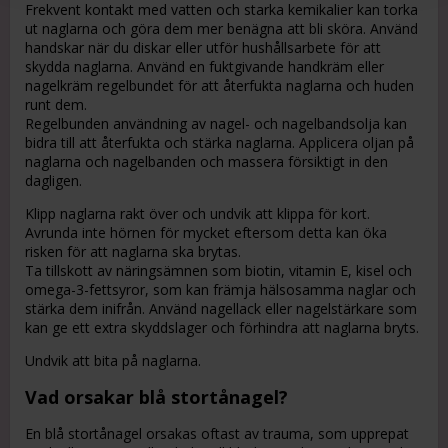
Frekvent kontakt med vatten och starka kemikalier kan torka
ut naglarna och göra dem mer benägna att bli sköra. Använd
handskar när du diskar eller utför hushållsarbete för att
skydda naglarna. Använd en fuktgivande handkräm eller
nagelkräm regelbundet för att återfukta naglarna och huden
runt dem.
Regelbunden användning av nagel- och nagelbandsolja kan
bidra till att återfukta och stärka naglarna. Applicera oljan på
naglarna och nagelbanden och massera försiktigt in den
dagligen.
Klipp naglarna rakt över och undvik att klippa för kort.
Avrunda inte hörnen för mycket eftersom detta kan öka
risken för att naglarna ska brytas.
Ta tillskott av näringsämnen som biotin, vitamin E, kisel och
omega-3-fettsyror, som kan främja hälsosamma naglar och
stärka dem inifrån. Använd nagellack eller nagelstärkare som
kan ge ett extra skyddslager och förhindra att naglarna bryts.
Undvik att bita på naglarna.
Vad orsakar blå stortånagel?
En blå stortånagel orsakas oftast av trauma, som upprepat