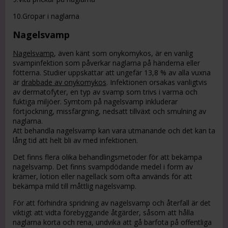
10.Gropar i naglarna
Nagelsvamp
Nagelsvamp
, även känt som onykomykos, är en vanlig
svampinfektion som påverkar naglarna på händerna eller
fötterna. Studier uppskattar att ungefär 13,8 % av alla vuxna
är
drabbade av onykomykos
. Infektionen orsakas vanligtvis
av dermatofyter, en typ av svamp som trivs i varma och
fuktiga miljöer. Symtom på nagelsvamp inkluderar
förtjockning, missfärgning, nedsatt tillväxt och smulning av
naglarna.
Att behandla nagelsvamp kan vara utmanande och det kan ta
lång tid att helt bli av med infektionen.
Det finns flera olika behandlingsmetoder för att bekämpa
nagelsvamp. Det finns svampdödande medel i form av
krämer, lotion eller nagellack som ofta används för att
bekämpa mild till måttlig nagelsvamp.
För att förhindra spridning av nagelsvamp och återfall är det
viktigt att vidta förebyggande åtgärder, såsom att hålla
naglarna korta och rena, undvika att gå barfota på offentliga