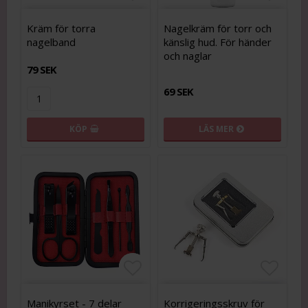
Lägg till i favoritlistan
Lägg t
Kräm för torra
Nagelkräm för torr och
nagelband
känslig hud. För händer
och naglar
79 SEK
69 SEK
KÖP
LÄS MER
Lägg till i favoritlistan
Lägg till i favoritlistan
Lägg t
Lägg t
Manikyrset - 7 delar
Korrigeringsskruv för