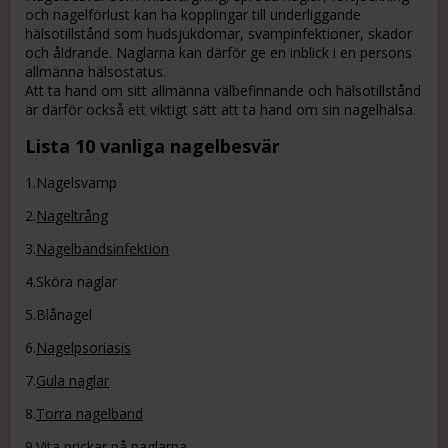
och nagelförlust kan ha kopplingar till underliggande
hälsotillstånd som hudsjukdomar, svampinfektioner, skador
och åldrande. Naglarna kan därför ge en inblick i en persons
allmänna hälsostatus.
Att ta hand om sitt allmänna välbefinnande och hälsotillstånd
är därför också ett viktigt sätt att ta hand om sin nagelhälsa.
Lista 10 vanliga nagelbesvär
1.Nagelsvamp
2.
Nageltrång
3.
Nagelbandsinfektion
4.Sköra naglar
5.Blånagel
6.
Nagelpsoriasis
7.
Gula naglar
8.
Torra nagelband
9.Vita prickar på naglarna