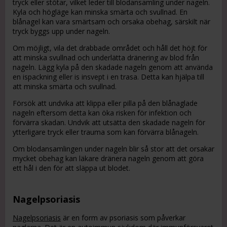
tryck eller stötar, vilket leder till blodansamling under nageln.
Kyla och högläge kan minska smärta och svullnad. En
blånagel kan vara smärtsam och orsaka obehag, särskilt när
tryck byggs upp under nageln.
Om möjligt, vila det drabbade området och håll det höjt för
att minska svullnad och underlätta dränering av blod från
nageln. Lägg kyla på den skadade nageln genom att använda
en ispackning eller is insvept i en trasa. Detta kan hjälpa till
att minska smärta och svullnad.
Försök att undvika att klippa eller pilla på den blånaglade
nageln eftersom detta kan öka risken för infektion och
förvärra skadan. Undvik att utsätta den skadade nageln för
ytterligare tryck eller trauma som kan förvärra blånageln.
Om blodansamlingen under nageln blir så stor att det orsakar
mycket obehag kan läkare dränera nageln genom att göra
ett hål i den för att släppa ut blodet.
Nagelpsoriasis
Nagelpsoriasis
är en form av psoriasis som påverkar