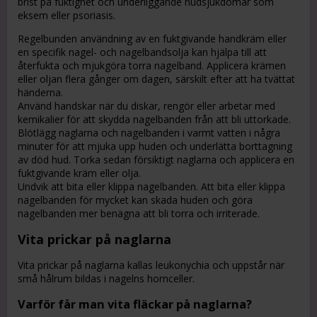
brist på fuktighet och underliggande hudsjukdomar som
eksem eller psoriasis.
Regelbunden användning av en fuktgivande handkräm eller
en specifik nagel- och nagelbandsolja kan hjälpa till att
återfukta och mjukgöra torra nagelband. Applicera krämen
eller oljan flera gånger om dagen, särskilt efter att ha tvättat
händerna.
Använd handskar när du diskar, rengör eller arbetar med
kemikalier för att skydda nagelbanden från att bli uttorkade.
Blötlägg naglarna och nagelbanden i varmt vatten i några
minuter för att mjuka upp huden och underlätta borttagning
av död hud. Torka sedan försiktigt naglarna och applicera en
fuktgivande kräm eller olja.
Undvik att bita eller klippa nagelbanden. Att bita eller klippa
nagelbanden för mycket kan skada huden och göra
nagelbanden mer benägna att bli torra och irriterade.
Vita prickar på naglarna
Vita prickar på naglarna kallas leukonychia och uppstår när
små hålrum bildas i nagelns hornceller.
Varför får man vita fläckar på naglarna?