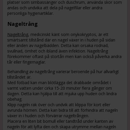
platser som simbassänger och duschrum, använda skor som
andas och undvika att dela på nagelfilar eller andra
personliga hygienartiklar.
Nageltrång
Nageltrång
, medicinskt känt som onykokryptos, är ett
smärtsamt tillstånd där en nagel växer in i huden på sidan
eller änden av nagelbädden. Detta kan orsaka rodnad,
svullnad, ömhet och ibland även infektion. Nageltrång
förekommer oftast på stortån men kan också påverka andra
tår eller fingernaglar.
Behandling av nageltrång varierar beroende på hur allvarligt
tillståndet är.
Med fotbad kan man blötlägga det drabbade området i
varmt vatten under cirka 15-20 minuter flera gånger om
dagen. Detta kan hjälpa till att mjuka upp huden och lindra
obehag.
Klipp nageln rak över och undvik att klippa för kort eller
avrunda hörnen. Detta kan bidra till att förhindra att nageln
växer in i huden och förvärrar nageltrången.
Placera en liten bit bomull eller tandtråd under kanten av
nageln för att lyfta den och skapa utrymme mellan nageln