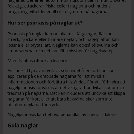
naglarna. Det är en autoimmun sjukdom där immunförsvaret
felaktigt attackerar friska celler i naglarna och hudens
omgivning, vilket leder till olika symtom på naglarna.
Hur ser psoriasis på naglar ut?
Psoriasis på naglar kan orsaka missfärgningar, fläckar,
streck, tjockare eller tunnare naglar, och nagelplattan kan
lossna eller brytas lätt. Naglarna kan också bli svullna och
smärtsamma, och det kan lätt misstas för nagelsvamp.
Män drabbas oftare än kvinnor.
En särskild typ av nagellack som innehåller kortison kan
appliceras på de drabbade naglarna för att minska
inflammationen och förbättra tillståndet. För att förhindra att
nagelpsoriasis förvärras är det viktigt att undvika skador och
trauman på naglarna. Det kan inkludera att undvika att klippa
naglarna för kort eller att bära bekväma skor som inte
utsätter naglarna för tryck.
Nagelpsoriasis kan behöva behandlas av specialistläkare.
Gula naglar