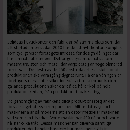
Solideas huvudkontor och fabrik är på samma plats som där
allt startade men sedan 2010 har de ett nytt kontorskomplex
som tydligt visar företagets intresse för design då inget där
har lämnats åt slumpen. Det är gedigna material såsom
massivt trä, sten och metall där varje detalj är noga planerad
och utvald. De flesta av de 250 anställda arbetar skift för att
produktionen ska vara igång dygnet runt. På ena våningen är
företagets nervcenter vilket innebär att all kommunikation
gällande produktionen sker där då de håller koll på hela
produktionskedjan, från produktion till paketering.
Vid genomgång av fabrikens olika produktionssteg är det
första steget att sy strumpans ben. Allt är datastyrt och
maskinerna är så moderna att en dator meddelar maskinen
vad som ska tillverkas. Varje maskin har 400 nålar och varje
nål har olika tråd. Dessa maskiner kan tillverka samtliga
produkter, det handlar bara om hur maskinen ställs in.