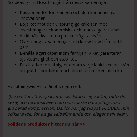
Solideas grundfilosofi utgår från dessa värderingar:
Passionen för forskningen och den kontinuerliga
innovationen.
Lojalitet mot den ursprungliga kallelsen med
investeringar i ekonomiska och mänskliga resurser.
Alltid hålla kvaliteten på den högsta nivån.
Överföring av värderingar och know-how från far till
barn.
Behålla ägarskapet inom familjen, vilket garanterar
självständighet och stabilitet.
En äkta Made in Italy, eftersom varje länk i kedjan, från
projekt till produktion och distribution, sker i distriktet.
Avslutningsvis Enzo Pinellis egna ord,
"Jag önskar att varje kvinna ska känna sig vacker, tillfreds,
sexig och förförisk även om hon måste bära plagg med
graderad kompression. Därför har jag skapat SOLIDEA, min
solklara idé, för att ge välbefinnande och elegans till alla!".
Solideas produkter hittar du här >>