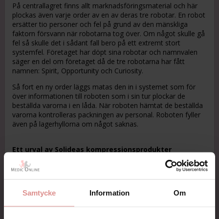
På centrallagret finns allt marknadsföringsmaterial och här
plockas även varje order av en av deras tre robotar. En robot
ersätter tio personer och fel på grund av den mänskliga
faktorn försvann när robotarna tog över. Om något skulle gå
fel så skulle det i sådant fall bero på ett extremt stort
systemfel. Företaget har döpt sina robotar och namnvalen
säger en del om företaget då de tre robotarna har fått
namnen: Spirit, Opportunity och Curiosity.
Så fort en ny order läggs matas den in i systemet som för
över informationen till roboten som i sin tur plockar de
beställda varorna i en låda. När roboten hämtat de beställda
varorna kontrolleras packningen av personal. Roboten fyller
även på lagerhyllorna om något saknas.
Ett urval av Solideas kompressionsprodukter
Solidea har ett stort sortiment av omtyckta produkter. De har
strumpbyxor för de flesta former och ligger i framkant när
det handlar om mönstrade kompressionsstrumpor. Här
Samtycke
Information
Om
kommer information om ett axplock ur deras breda
sortiment.
Silver Wave
Materialet masserar medan du rör dig och ökar