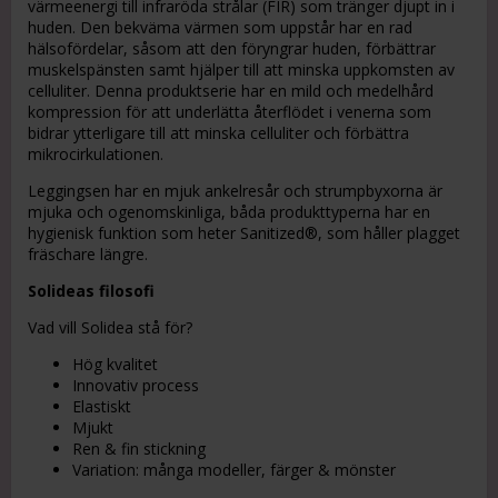
värmeenergi till infraröda strålar (FIR) som tränger djupt in i
huden. Den bekväma värmen som uppstår har en rad
hälsofördelar, såsom att den föryngrar huden, förbättrar
muskelspänsten samt hjälper till att minska uppkomsten av
celluliter. Denna produktserie har en mild och medelhård
kompression för att underlätta återflödet i venerna som
bidrar ytterligare till att minska celluliter och förbättra
mikrocirkulationen.
Leggingsen har en mjuk ankelresår och strumpbyxorna är
mjuka och ogenomskinliga, båda produkttyperna har en
hygienisk funktion som heter Sanitized®, som håller plagget
fräschare längre.
Solideas filosofi
Vad vill Solidea stå för?
Hög kvalitet
Innovativ process
Elastiskt
Mjukt
Ren & fin stickning
Variation: många modeller, färger & mönster