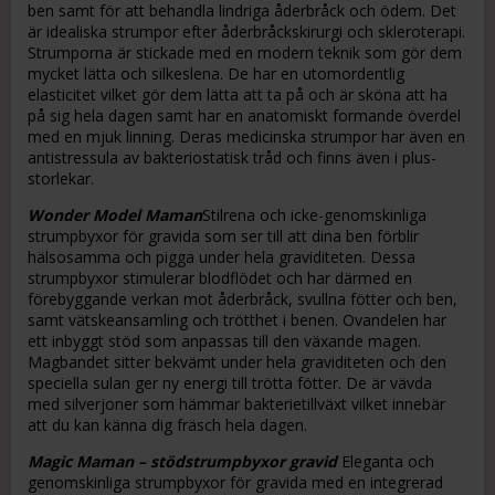
ben samt för att behandla lindriga åderbråck och ödem. Det
är idealiska strumpor efter åderbråckskirurgi och skleroterapi.
Strumporna är stickade med en modern teknik som gör dem
mycket lätta och silkeslena. De har en utomordentlig
elasticitet vilket gör dem lätta att ta på och är sköna att ha
på sig hela dagen samt har en anatomiskt formande överdel
med en mjuk linning. Deras medicinska strumpor har även en
antistressula av bakteriostatisk tråd och finns även i plus-
storlekar.
Wonder Model Maman
Stilrena och icke-genomskinliga
strumpbyxor för gravida som ser till att dina ben förblir
hälsosamma och pigga under hela graviditeten. Dessa
strumpbyxor stimulerar blodflödet och har därmed en
förebyggande verkan mot åderbråck, svullna fötter och ben,
samt vätskeansamling och trötthet i benen. Ovandelen har
ett inbyggt stöd som anpassas till den växande magen.
Magbandet sitter bekvämt under hela graviditeten och den
speciella sulan ger ny energi till trötta fötter. De är vävda
med silverjoner som hämmar bakterietillväxt vilket innebär
att du kan känna dig fräsch hela dagen.
Magic Maman – stödstrumpbyxor gravid
Eleganta och
genomskinliga strumpbyxor för gravida med en integrerad