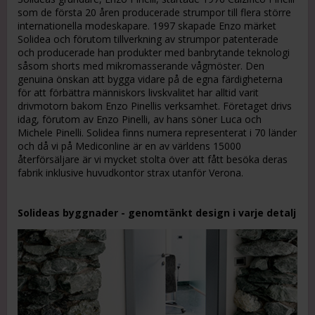
som de första 20 åren producerade strumpor till flera större
internationella modeskapare. 1997 skapade Enzo märket
Solidea och förutom tillverkning av strumpor patenterade
och producerade han produkter med banbrytande teknologi
såsom shorts med mikromasserande vågmöster. Den
genuina önskan att bygga vidare på de egna färdigheterna
för att förbättra människors livskvalitet har alltid varit
drivmotorn bakom Enzo Pinellis verksamhet. Företaget drivs
idag, förutom av Enzo Pinelli, av hans söner Luca och
Michele Pinelli. Solidea finns numera representerat i 70 länder
och då vi på Mediconline är en av världens 15000
återförsäljare är vi mycket stolta över att fått besöka deras
fabrik inklusive huvudkontor strax utanför Verona.
Solideas byggnader - genomtänkt design i varje detalj