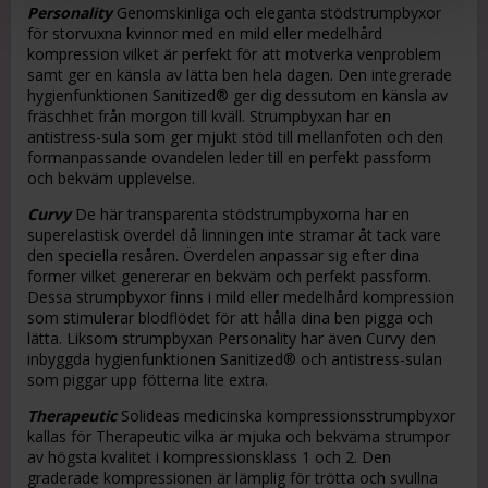
Personality
Genomskinliga och eleganta stödstrumpbyxor
för storvuxna kvinnor med en mild eller medelhård
kompression vilket är perfekt för att motverka venproblem
samt ger en känsla av lätta ben hela dagen. Den integrerade
hygienfunktionen Sanitized® ger dig dessutom en känsla av
fräschhet från morgon till kväll. Strumpbyxan har en
antistress-sula som ger mjukt stöd till mellanfoten och den
formanpassande ovandelen leder till en perfekt passform
och bekväm upplevelse.
Curvy
De här transparenta stödstrumpbyxorna har en
superelastisk överdel då linningen inte stramar åt tack vare
den speciella resåren. Överdelen anpassar sig efter dina
former vilket genererar en bekväm och perfekt passform.
Dessa strumpbyxor finns i mild eller medelhård kompression
som stimulerar blodflödet för att hålla dina ben pigga och
lätta. Liksom strumpbyxan Personality har även Curvy den
inbyggda hygienfunktionen Sanitized® och antistress-sulan
som piggar upp fötterna lite extra.
Therapeutic
Solideas medicinska kompressionsstrumpbyxor
kallas för Therapeutic vilka är mjuka och bekväma strumpor
av högsta kvalitet i kompressionsklass 1 och 2. Den
graderade kompressionen är lämplig för trötta och svullna