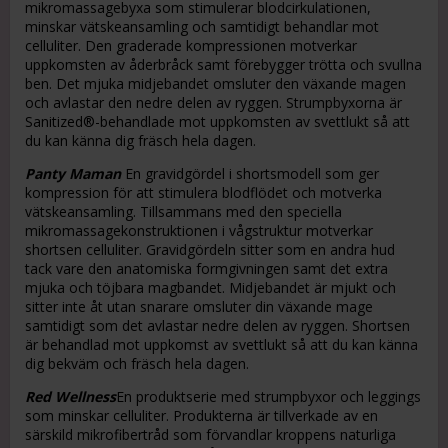
mikromassagebyxa som stimulerar blodcirkulationen,
minskar vätskeansamling och samtidigt behandlar mot
celluliter. Den graderade kompressionen motverkar
uppkomsten av åderbråck samt förebygger trötta och svullna
ben. Det mjuka midjebandet omsluter den växande magen
och avlastar den nedre delen av ryggen. Strumpbyxorna är
Sanitized®-behandlade mot uppkomsten av svettlukt så att
du kan känna dig fräsch hela dagen.
Panty Maman
En gravidgördel i shortsmodell som ger
kompression för att stimulera blodflödet och motverka
vätskeansamling. Tillsammans med den speciella
mikromassagekonstruktionen i vågstruktur motverkar
shortsen celluliter. Gravidgördeln sitter som en andra hud
tack vare den anatomiska formgivningen samt det extra
mjuka och töjbara magbandet. Midjebandet är mjukt och
sitter inte åt utan snarare omsluter din växande mage
samtidigt som det avlastar nedre delen av ryggen. Shortsen
är behandlad mot uppkomst av svettlukt så att du kan känna
dig bekväm och fräsch hela dagen.
Red Wellness
En produktserie med strumpbyxor och leggings
som minskar celluliter. Produkterna är tillverkade av en
särskild mikrofibertråd som förvandlar kroppens naturliga