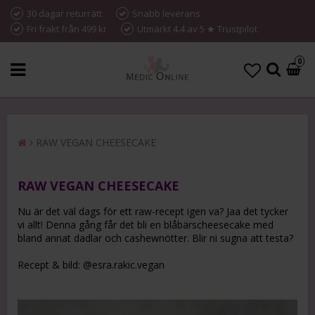
30 dagar returrätt
Snabb leverans
Fri frakt från 499 kr
Utmärkt 4.4 av 5 ★ Trustpilot
0
RAW VEGAN CHEESECAKE
RAW VEGAN CHEESECAKE
Nu är det väl dags för ett raw-recept igen va? Jaa det tycker
vi allt! Denna gång får det bli en blåbärscheesecake med
bland annat dadlar och cashewnötter. Blir ni sugna att testa?
Recept & bild: @esra.rakic.vegan