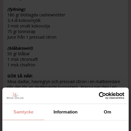
(fyllning)
180 gr blötlagda cashewnötter
3,4 dl kokosmjölk
3 msk smält kokosolja
75 gr lönnsirap
Juice från 1 pressad citron
(blåbärswirl)
50 gr blåbär
1 msk citronsaft
1 msk chiafrön
GÖR SÅ HÄR:
Mixa dadlar, havregryn och pressad citron i en matberedare
tills det blir en degliknande konsistens. Pressa ner den i en
rund bakform.
Mixa ingredienserna till fyllningen till en slät massa som ni
sedan häller över skalet. Mosa blåbären och blanda med
Samtycke
Information
Om
citron och chiafrön och låt stå 10 min. ”Swirla” sedan ner det i
fyllningen. Låt kakan stå i frysen runt 3h och ta ut den 15-20
min innan den ska ätas. Mums!