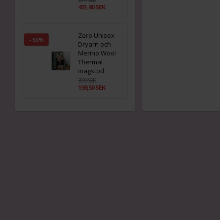
431,90 SEK
Zero Unisex
- 50%
Dryarn och
Merino Wool
Thermal
magstöd
399 SEK
199,50 SEK