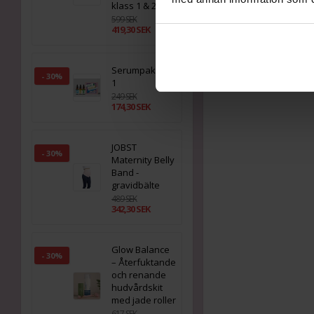
klass 1 & 2
599 SEK
419,30 SEK
Serumpaket 3 i
- 30%
1
249 SEK
174,30 SEK
JOBST
- 30%
Maternity Belly
Band -
gravidbälte
489 SEK
342,30 SEK
Glow Balance
- 30%
– Återfuktande
och renande
hudvårdskit
med jade roller
617 SEK