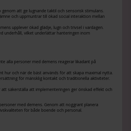
o genom att ge lugnande taktil och sensorisk stimulans.
mne och uppmuntrar till ökad social interaktion mellan
mens upplever ökad glädje, lugn och trivsel i vardagen.
 underhåll, vilket underlättar hanteringen inom
nte alla personer med demens reagerar likadant på
t hur och när de bäst används för att skapa maximal nytta.
ttning för mänsklig kontakt och traditionella aktiviteter.
ör att säkerställa att implementeringen ger önskad effekt och
 av personer med demens. Genom att noggrant planera
ivskvaliteten för både boende och personal.