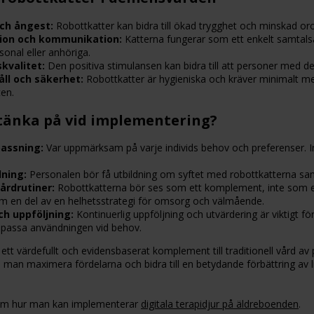
ch ångest:
Robottkatter kan bidra till ökad trygghet och minskad or
ion och kommunikation:
Katterna fungerar som ett enkelt samtalsä
onal eller anhöriga.
skvalitet:
Den positiva stimulansen kan bidra till att personer med de
åll och säkerhet:
Robottkatter är hygieniska och kräver minimalt med
en.
tänka på vid implementering?
passning:
Var uppmärksam på varje individs behov och preferenser. I
dning:
Personalen bör få utbildning om syftet med robottkatterna sam
vårdrutiner:
Robottkatterna bör ses som ett komplement, inte som ersä
 en del av en helhetsstrategi för omsorg och välmående.
ch uppföljning:
Kontinuerlig uppföljning och utvärdering är viktigt f
npassa användningen vid behov.
 ett värdefullt och evidensbaserat komplement till traditionell vård
man maximera fördelarna och bidra till en betydande förbättring av l
 om hur man kan implementerar
digitala terapidjur på äldreboenden
.