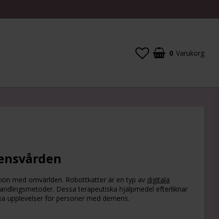
0
Varukorg
mensvården
ion med omvärlden. Robottkatter är en typ av
digitala
handlingsmetoder. Dessa terapeutiska hjälpmedel efterliknar
ska upplevelser för personer med demens.