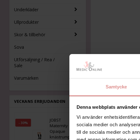
Underkläder
Ullprodukter
Skor & tillbehör
Sova
Utförsäljning / Rea /
Sale
Varumärken
Samtycke
VECKANS ERBJUDANDEN
Denna webbplats använder 
Vi använder enhetsidentifierar
JOBST
- 30%
sociala medier och analysera 
Maternity
Opaque
till de sociala medier och a
knästrumpor
med annan information som du 