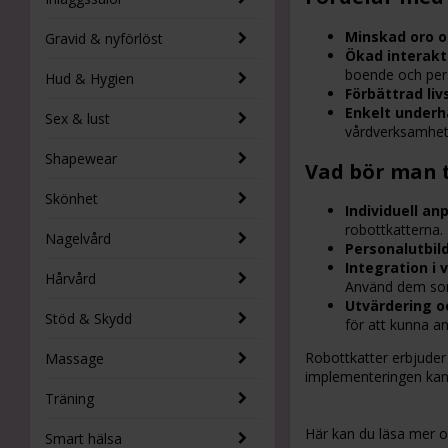
Minskad oro o
Gravid & nyförlöst
Ökad interakt
boende och pers
Hud & Hygien
Förbättrad liv
Enkelt underh
Sex & lust
vårdverksamhet
Shapewear
Vad bör man 
Skönhet
Individuell an
robottkatterna.
Nagelvård
Personalutbil
Integration i 
Hårvård
Använd dem som
Utvärdering o
Stöd & Skydd
för att kunna a
Robottkatter erbjuder
Massage
implementeringen kan 
Träning
Här kan du läsa mer
Smart hälsa