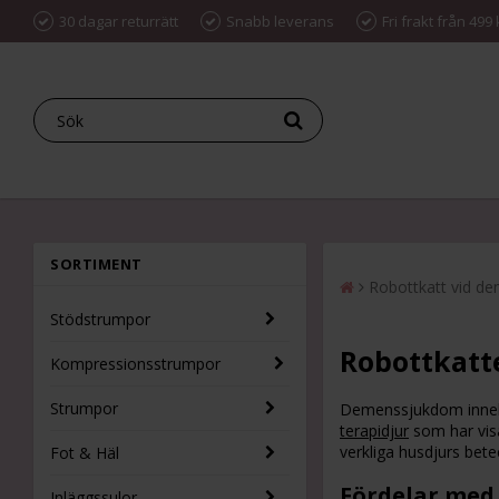
30 dagar returrätt
Snabb leverans
Fri frakt från 499 
SORTIMENT
Robottkatt vid d
Stödstrumpor
Robottkatt
Kompressionsstrumpor
Strumpor
Demenssjukdom innebä
terapidjur
som har visa
verkliga husdjurs bet
Fot & Häl
Fördelar med
Inläggssulor