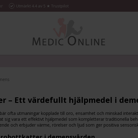
kr
Utmärkt 4.4 av 5 ★ Trustpilot
emens
er – Ett värdefullt hjälpmedel i de
r ofta utmaningar kopplade till oro, ensamhet och minskad interakt
t sig vara ett effektivt hjälpmedel som kompletterar traditionella be
eende och erbjuder värme, rörelser och ljud som ger positiva sensori
 robottkatter i demensvården