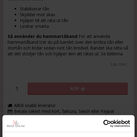
Stabiliserar tån
Skyddar mot skav
Hjälper till att räta ut tån
Lindrar smärta
Så använder du hammartåband
För att använda
hammartåband trär du på bandet över den krökta tån eller
stortån och lindar sedan runt tån bredvid. Bandet ska sitta så
att det stödjer tån och hjälper den att rätas ut. Se bilderna.
Läs mer...
KÖP
Alltid snabb leverans!
Betala säkert med kort, faktura, Swish eller Paypal
Maila oss gärna så svarar vi snabbt på dina frågor.
Varumärke
Living Feet