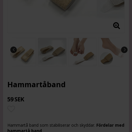
Hammartåband
59 SEK
Lägg till i favoritlistan
Hammartå band som stabiliserar och skyddar.
Fördelar med
hammartå band