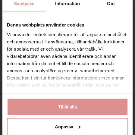
Samtycke
Information
Om
Denna webbplats använder cookies
Beskrivning
Vi använder enhetsidentifierare för att anpassa innehållet
Art.nr: LF-0410
och annonserna till användarna, tillhandahålla funktioner
för sociala medier och analysera vår trafik. Vi
Hammartåband - Lindra smärta och skav
vidarebefordrar även sådana identifierare och annan
information från din enhet till de sociala medier och
Lindra smärtan och skavet från hammartå
annons- och analysföretag som vi samarbetar med.
Hammartå är ett vanligt fotproblem som kan orsaka smärta
Dessa kan i sin tur kombinera informationen med annan
och obehag. Den beror på att en eller flera av tårna bredvid
information som du har tillhandahållit eller som de har
stortån är krökta. Detta kan leda till smärta vid belastning,
Visa mer
skav mot skor och svårigheter att gå.
samlat in när du har använt deras tjänster.
Stabiliserar tån
Tillåt alla
Hammartåband hjälper dig att räta ut tån och minska
smärtan
Anpassa
Du trär bandet över hammartån och lindar runt en av tårna
närmast hammartån så den stabiliseras. Du kan också trä