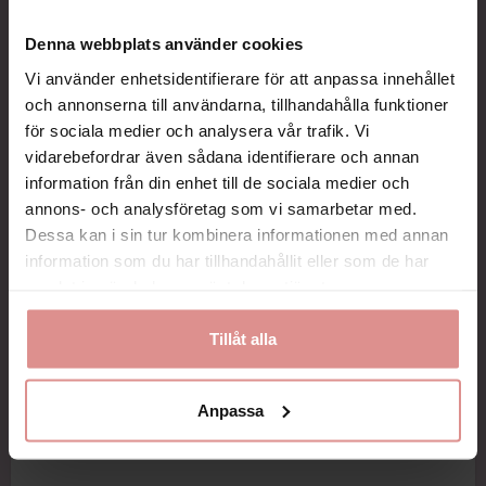
Denna webbplats använder cookies
Vi använder enhetsidentifierare för att anpassa innehållet
och annonserna till användarna, tillhandahålla funktioner
för sociala medier och analysera vår trafik. Vi
vidarebefordrar även sådana identifierare och annan
information från din enhet till de sociala medier och
annons- och analysföretag som vi samarbetar med.
Dessa kan i sin tur kombinera informationen med annan
itlistan
ägg till i favoritlistan
Lägg till i favoritlistan
Lägg till i favoritlistan
Lägg till i fa
Lägg till i fa
y
Farmacell
Massage mot
Solidea Silver
information som du har tillhandahållit eller som de har
Shapewear shorts
celluliter -
Wave Strong
samlat in när du har använt deras tjänster.
Massagekoppar 4-
329 SEK
pack
869 SEK
Tillåt alla
179 SEK
Anpassa
KÖP…
KÖP…
KÖP…