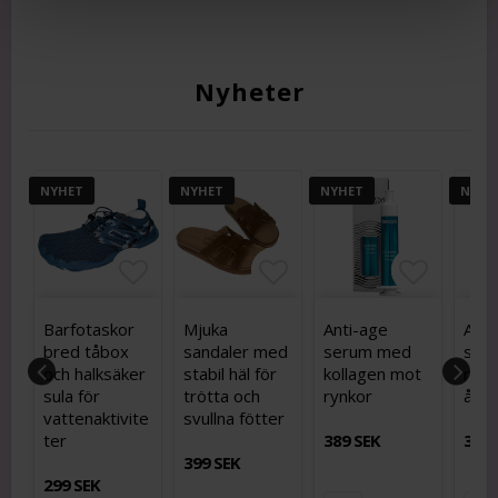
Nyheter
NYHET
NYHET
NYHET
NYHE
voritlistan
ägg till i favoritlistan
ägg till i favoritlistan
Lägg till i favoritlistan
Lägg till i favoritlistan
Lägg till i favoritli
Lägg till i favoritli
Lägg til
Lägg til
Barfotaskor
Mjuka
Anti-age
Anti
bred tåbox
sandaler med
serum med
ser
och halksäker
stabil häl för
kollagen mot
rynk
a
sula för
trötta och
rynkor
ålde
vattenaktivite
svullna fötter
ter
389 SEK
389 
399 SEK
299 SEK