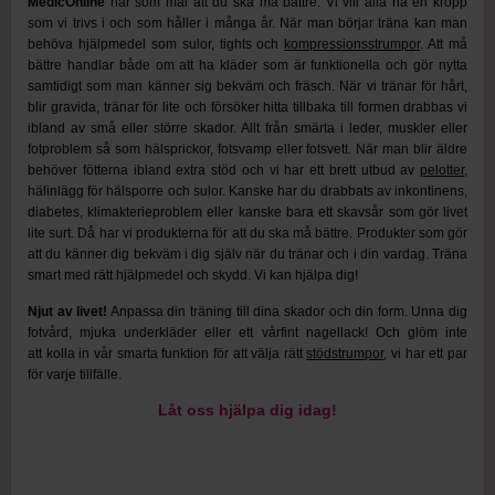
MedicOnline
har som mål att du ska må bättre. Vi vill alla ha en kropp
som vi trivs i och som håller i många år. När man börjar träna kan man
behöva hjälpmedel som sulor, tights och
kompressionsstrumpor
. Att må
bättre handlar både om att ha kläder som är funktionella och gör nytta
samtidigt som man känner sig bekväm och fräsch.
När vi tränar för hårt,
blir gravida, tränar för lite och försöker hitta tillbaka till formen drabbas vi
ibland av små eller större skador. Allt från smärta i leder, muskler eller
fotproblem så som hälsprickor, fotsvamp eller fotsvett.
När man blir äldre
behöver fötterna ibland extra stöd och vi har ett brett utbud av
pelotter
,
hälinlägg för hälsporre och sulor.
Kanske har du drabbats av inkontinens,
diabetes, klimakterieproblem eller kanske bara ett skavsår som gör livet
lite surt. Då har vi produkterna för att du ska må bättre. Produkter som gör
att du känner dig bekväm i dig själv när du tränar och i din vardag.
Träna
smart med rätt hjälpmedel och skydd. Vi kan hjälpa dig!
Njut av livet!
Anpassa din träning till dina skador och din form. Unna dig
fotvård, mjuka underkläder eller ett vårfint nagellack! Och glöm inte
att kolla in vår smarta funktion för att välja rätt
stödstrumpor
, vi har ett par
för varje tillfälle.
Låt oss hjälpa dig idag!