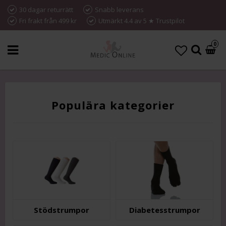
30 dagar returrätt
Snabb leverans
Fri frakt från 499 kr
Utmärkt 4.4 av 5 ★ Trustpilot
0
Populära kategorier
Stödstrumpor
D­i­a­b­e­t­e­s­s­t­r­u­m­p­o­r