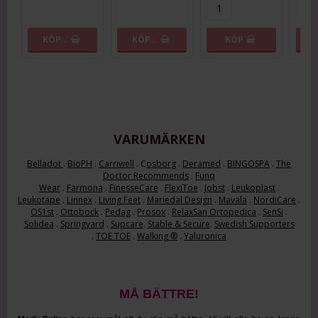
KÖP…
KÖP…
KÖP
VARUMÄRKEN
Belladot
.
BioPH
.
Carriwell
. C
osborg
.
Deramed
.
BINGOSPA
.
The
Doctor Recommends
.
Funq
Wear
.
Farmona
.
FinesseCare
.
FlexiToe
.
Jobst
.
Leukoplast
.
Leukotape
.
Linnex
.
Living Feet
.
Mariedal Design
.
Mavala
.
NordiCare
.
OS1st
.
Ottobock
.
Pedag
.
Prosox
.
RelaxSan Ortopedica
.
SenSi
.
Solidea
.
Springyard
.
Supcare
.
Stable & Secure
.
Swedish Supporters
.
TOE TOE
.
Walking ®
.
Yaluronica
MÅ BÄTTRE!