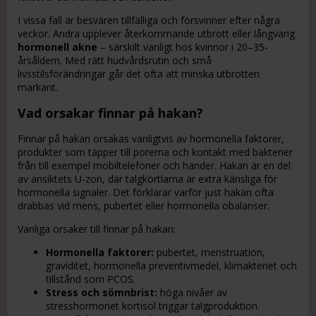
I vissa fall är besvären tillfälliga och försvinner efter några
veckor. Andra upplever återkommande utbrott eller långvarig
hormonell akne
– särskilt vanligt hos kvinnor i 20–35-
årsåldern. Med rätt hudvårdsrutin och små
livsstilsförändringar går det ofta att minska utbrotten
markant.
Vad orsakar finnar på hakan?
Finnar på hakan orsakas vanligtvis av hormonella faktorer,
produkter som täpper till porerna och kontakt med bakterier
från till exempel mobiltelefoner och händer. Hakan är en del
av ansiktets U-zon, där talgkörtlarna är extra känsliga för
hormonella signaler. Det förklarar varför just hakan ofta
drabbas vid mens, pubertet eller hormonella obalanser.
Vanliga orsaker till finnar på hakan:
Hormonella faktorer:
pubertet, menstruation,
graviditet, hormonella preventivmedel, klimakteriet och
tillstånd som PCOS.
Stress och sömnbrist:
höga nivåer av
stresshormonet kortisol triggar talgproduktion.