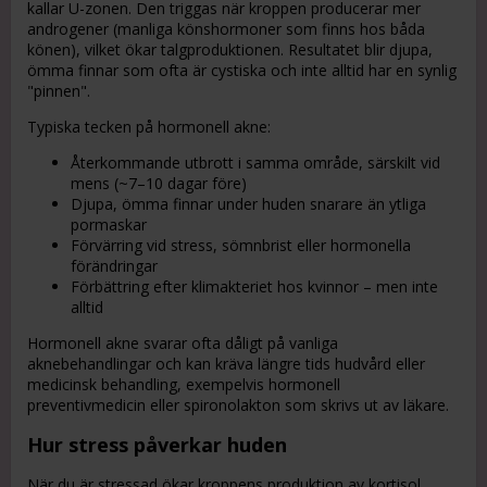
kallar U-zonen. Den triggas när kroppen producerar mer
androgener (manliga könshormoner som finns hos båda
könen), vilket ökar talgproduktionen. Resultatet blir djupa,
ömma finnar som ofta är cystiska och inte alltid har en synlig
"pinnen".
Typiska tecken på hormonell akne:
Återkommande utbrott i samma område, särskilt vid
mens (~7–10 dagar före)
Djupa, ömma finnar under huden snarare än ytliga
pormaskar
Förvärring vid stress, sömnbrist eller hormonella
förändringar
Förbättring efter klimakteriet hos kvinnor – men inte
alltid
Hormonell akne svarar ofta dåligt på vanliga
aknebehandlingar och kan kräva längre tids hudvård eller
medicinsk behandling, exempelvis hormonell
preventivmedicin eller spironolakton som skrivs ut av läkare.
Hur stress påverkar huden
När du är stressad ökar kroppens produktion av kortisol,