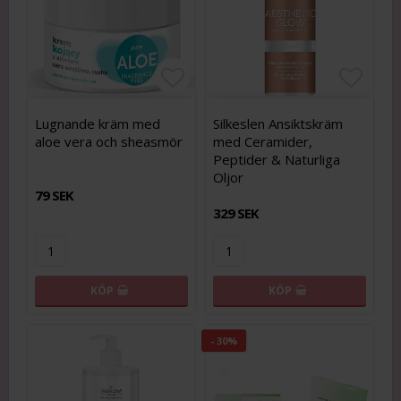
Lägg till i favoritlistan
Lägg t
Lugnande kräm med
Silkeslen Ansiktskräm
aloe vera och sheasmör
med Ceramider,
Peptider & Naturliga
Oljor
79 SEK
329 SEK
KÖP
KÖP
- 30%