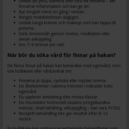
Undvik att peta, klämma eller röra vid finnarna – det
förvärrar inflammation och kan ge ärr.
Byt örngott minst en gång i veckan.
Rengör mobiltelefonen dagligen.
Undvik tunga krämer och makeup som kan täppa till
porerna.
Sänk stressnivån genom rörelse, meditation eller
annan avkoppling.
Sov 7–9 timmar per natt.
När bör du söka vård för finnar på hakan?
De flesta finnar på hakan kan behandlas med egenvård, men
sök hudläkare eller vårdcentral om:
Finnarna är djupa, cystiska eller mycket ömma.
De återkommer i samma mönster i månader trots
egenvård.
Du upplever ärrbildning eller mörka fläckar.
Du misstänker hormonell obalans (oregelbundna
mensar, ökad behåring, viktuppgång – kan vara PCOS).
Receptfri behandling inte ger resultat efter 8–12
veckor.
En hudläkare kan ordinera receptbelagda behandlingar som