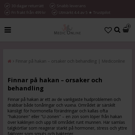
30 dagar returrätt
Snabb leverans
Fri frakt från 499 kr
Utmärkt 4.4 av 5 ★ Trustpilot
0
Finnar på hakan – orsaker och behandling | Mediconline
Finnar på hakan – orsaker och
behandling
Finnar på hakan är ett av de vanligaste hudproblemen och
drabbar både tonåringar och vuxna. Området är särskilt
känsligt för hormonella förändringar och kallas ofta
"hakzonen" eller "U-zonen" – en zon som löper från hakan
över käklinjen och upp till området runt munnen. Här samlas
talgkörtlar som reagerar starkt på hormoner, stress och yttre
faktorer som smuts och bakterier.