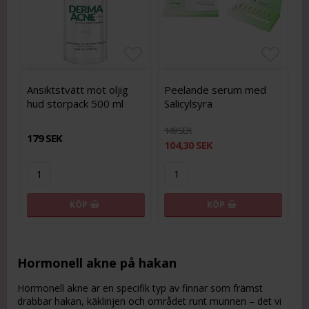
Lägg till i favoritlistan
Lägg t
Lägg t
Ansiktstvätt mot oljig
Peelande serum med
hud storpack 500 ml
Salicylsyra
149 SEK
179 SEK
104,30 SEK
KÖP
KÖP
Hormonell akne på hakan
Hormonell akne är en specifik typ av finnar som främst
drabbar hakan, käklinjen och området runt munnen – det vi