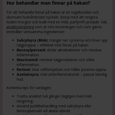
Hur behandlar man finnar på hakan?
För att behandla finnar på hakan är en regelbunden och
skonsam hudvårdsrutin nyckeln. Börja med att rengöra
huden morgon och kväll med en mild, parfymfri produkt. Välj
ansiktsrengöring
som är icke-komedogen och som gärna
innehåller verksamma ingredienser:
Salicylsyra (BHA):
tränger ner i porerna och löser upp
talgproppar – effektivt mot finnar på hakan.
Bensoylperoxid:
dödar aknebakterier och minskar
inflammation.
Niacinamid:
minskar talgproduktion och stillar
inflammation.
Retinol:
ökar cellförnyelsen och håller porerna öppna.
Azelainsyra:
mild antiinflammatorisk – passar känslig
hud.
Konkreta tips för vardagen:
Tvätta ansiktet två gånger dagligen med mild
rengöring.
Använd punktbehandling med salicylsyra eller
bensoylperoxid vid akuta utbrott.