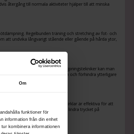
is återgång till normala aktiviteter hjälper till att minska
stötdämpning. Regelbunden träning och stretching av fot- och
åsom att undvika långvarigt stående eller gående på hårda ytor,
dden. Genom att använda särskilda tejpningstekniker kan man
 hjälpa till att stabilisera foten och förhindra ytterligare
Om
 muskler. Tåhävningar och fotcirklar är effektiva för att
ar fascia kan också hjälpa till att lindra trycket på
andahålla funktioner för
a risken för framtida skador.
n information från din enhet
 tur kombinera informationen
deras tjänster.