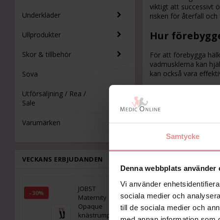
viktigt att successivt 
Underkläder
risken för återfall och
Hur förebygg
Ullprodukter
Skor & tillbehör
För att förebygga häl
vadmusklerna kan hjälp
kan också vara effekti
Sova
Går det att 
Utförsäljning / Rea /
Sale
Ja, det är möjligt at
minska belastningen p
Varumärken
skador under läknings
Samtycke
Vilka övning
VECKANS ERBJUDANDEN
Denna webbplats använder 
Vid hälkuddesyndrom r
bygga upp muskelstyrka
Vi använder enhetsidentifierar
hälkudden. Balansövnin
JOBST
- 30%
sociala medier och analysera 
Maternity
Opaque
till de sociala medier och a
knästrumpor
med annan information som du 