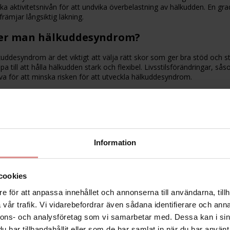
öka aktivitetsnivån för att undvika överbelastning av hälkudden. En gradv
 främjar långsiktig läkning.
er man hälkuddesyndrom?
kuddesyndrom är det viktigt att välja rätt skor som ger bra stöd och 
a till att hålla hälkudden stark och flexibel. Livsstilsförändringar, s
va för att minska risken för att utveckla hälkuddesyndrom.
tejpa hälkuddesyndrom?
t tejpa hälkuddesyndrom för att ge extra stöd och avlastning åt hälku
å den skadade hälkudden och därmed minska smärtan. Tejpning kan också
processen.
Information
ar rekommenderas vid hälkuddesyndrom?
cookies
ekommenderas övningar som fokuserar på att stärka fotens och vadens
 och förbättra blodcirkulationen. Stretching av vadmusklerna och plant
e för att anpassa innehållet och annonserna till användarna, tillh
gar kan vara användbara för att förbättra fotens stabilitet och minsk
vår trafik. Vi vidarebefordrar även sådana identifierare och anna
nnons- och analysföretag som vi samarbetar med. Dessa kan i sin
har tillhandahållit eller som de har samlat in när du har använt 