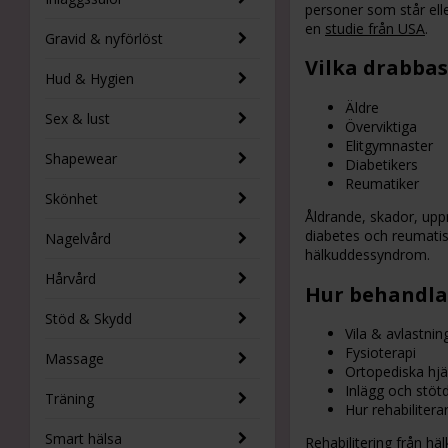
personer som står elle
en
studie från USA
.
Gravid & nyförlöst
Vilka drabba
Hud & Hygien
Äldre
Sex & lust
Överviktiga
Elitgymnaster
Shapewear
Diabetikers
Reumatiker
Skönhet
Åldrande, skador, uppr
diabetes och reumatis
Nagelvård
hälkuddessyndrom.
Hårvård
Hur behandl
Stöd & Skydd
Vila & avlastnin
Fysioterapi
Massage
Ortopediska hj
Inlägg och stö
Träning
Hur rehabiliter
Smart hälsa
Rehabilitering från hä