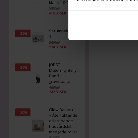
klass 1 & 2
599 SEK
419,30 SEK
Serumpaket 3 i
- 30%
1
249 SEK
174,30 SEK
JOBST
- 30%
Maternity Belly
Band -
gravidbälte
489 SEK
342,30 SEK
Glow Balance
- 30%
– Återfuktande
och renande
hudvårdskit
med jade roller
617 SEK