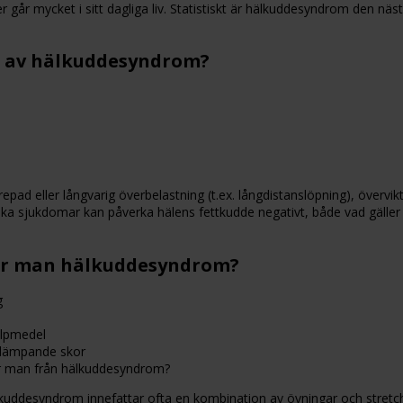
r går mycket i sitt dagliga liv. Statistiskt är hälkuddesyndrom den näst
s av hälkuddesyndrom?
epad eller långvarig överbelastning (t.ex. långdistanslöpning), övervi
ka sjukdomar kan påverka hälens fettkudde negativt, både vad gäller 
ar man hälkuddesyndrom?
g
älpmedel
tdämpande skor
ar man från hälkuddesyndrom?
lkuddesyndrom innefattar ofta en kombination av övningar och stretchin