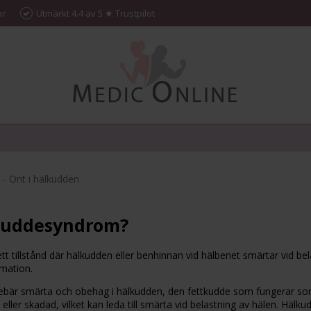
kr
Utmärkt 4.4 av 5 ★ Trustpilot
- Ont i hälkudden
kuddesyndrom?
 tillstånd där hälkudden eller benhinnan vid hälbenet smärtar vid bel
mation.
bär smärta och obehag i hälkudden, den fettkudde som fungerar som 
d eller skadad, vilket kan leda till smärta vid belastning av hälen. Hälku