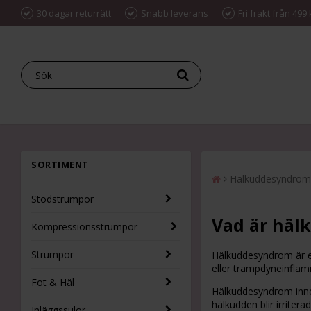
30 dagar returrätt
Snabb leverans
Fri frakt från 499 
SORTIMENT
Hälkuddesyndrom 
Stödstrumpor
Vad är häl
Kompressionsstrumpor
Strumpor
Hälkuddesyndrom är ett
eller trampdyneinflam
Fot & Häl
Hälkuddesyndrom inne
hälkudden blir irritera
Inläggssulor