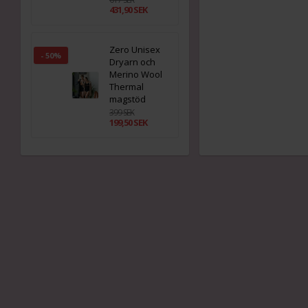
431,90 SEK
Zero Unisex
- 50%
Dryarn och
Merino Wool
Thermal
magstöd
399 SEK
199,50 SEK