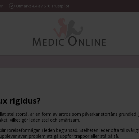
kr
Utmärkt 4.4 av 5 ★ Trustpilot
ux rigidus?
allat stel stortå, är en form av artros som påverkar stortåns grundle
ket, vilket gör leden stel och smärtsam.
blir rörelseförmågan i leden begränsad. Stelheten leder ofta till svåri
a upplever även problem att gå uppför trappor eller stå på tå.