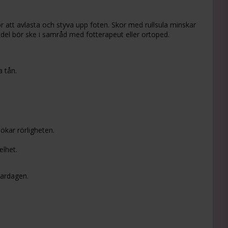
r att avlasta och styva upp foten. Skor med rullsula minskar
edel bör ske i samråd med fotterapeut eller ortoped.
a tån.
 ökar rörligheten.
elhet.
vardagen.