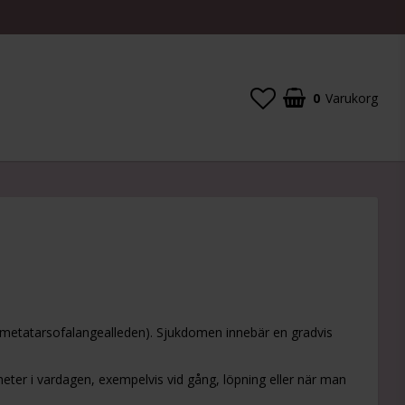
0
Varukorg
d (metatarsofalangealleden). Sjukdomen innebär en gradvis
gheter i vardagen, exempelvis vid gång, löpning eller när man