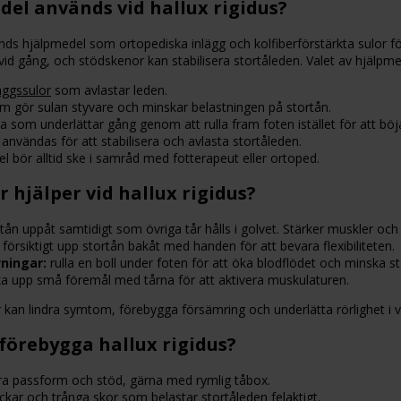
del används vid hallux rigidus?
änds hjälpmedel som ortopediska inlägg och kolfiberförstärkta sulor fö
vid gång, och stödskenor kan stabilisera stortåleden. Valet av hjälpm
äggssulor
som avlastar leden.
 gör sulan styvare och minskar belastningen på stortån.
a som underlättar gång genom att rulla fram foten istället för att böj
användas för att stabilisera och avlasta stortåleden.
l bör alltid ske i samråd med fotterapeut eller ortoped.
 hjälper vid hallux rigidus?
rtån uppåt samtidigt som övriga tår hålls i golvet. Stärker muskler och
försiktigt upp stortån bakåt med handen för att bevara flexibiliteten.
vningar:
rulla en boll under foten för att öka blodflödet och minska st
a upp små föremål med tårna för att aktivera muskulaturen.
kan lindra symtom, förebygga försämring och underlätta rörlighet i 
örebygga hallux rigidus?
ra passform och stöd, gärna med rymlig tåbox.
ckar och trånga skor som belastar stortåleden felaktigt.