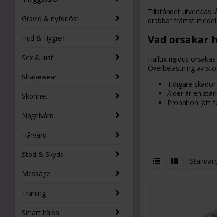
Tillståndet utvecklas 
Gravid & nyförlöst
drabbar främst medelål
Vad orsakar h
Hud & Hygien
Sex & lust
Hallux rigidus orsakas
Överbelastning av sto
Shapewear
Tidigare skador i
Ålder är en stark
Skönhet
Pronation (att 
Nagelvård
Hårvård
Stöd & Skydd
Standar
Massage
Träning
Smart hälsa