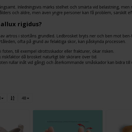
långsamt. Inledningsvis märks stelhet och smärta vid belastning, men m
ders och äldre, men även yngre personer kan få problem, särskilt eft
allux rigidus?
 av artros i stortåns grundled. Ledbrosket bryts ner och ben mot ben-fr
rtåleden, ofta på grund av felaktiga skor, kan påskynda processen.
 foten, till exempel idrottsskador eller frakturer, ökar risken.
 riskfaktor då brosket naturligt blir skörare över tid.
foten rullar inåt vid gång) och återkommande småskador kan bidra till 
d
48