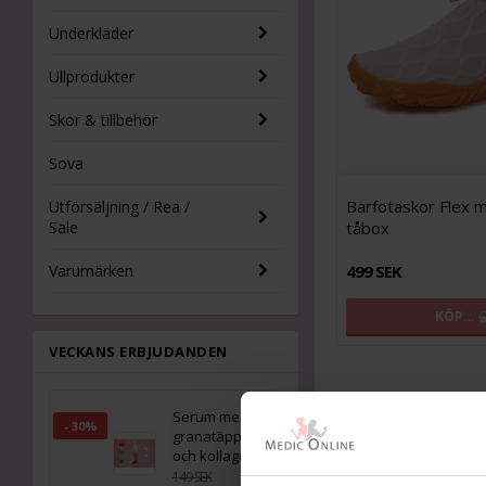
Underkläder
Ullprodukter
Skor & tillbehör
Sova
Barfotaskor Flex 
Utförsäljning / Rea /
Sale
tåbox
Varumärken
499 SEK
KÖP…
VECKANS ERBJUDANDEN
Vad är skilln
Serum med
- 30%
granatäpple
Skillnaden mellan hall
och kollagen
snedställning där stort
149 SEK