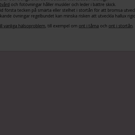
tvård
och fotövningar håller muskler och leder i bättre skick.
vid första tecken på smärta eller stelhet i stortån för att bromsa utvec
kande övningar regelbundet kan minska risken att utveckla hallux rigi
ill vanliga hälsoproblem
, till exempel om
ont i tårna
och
ont i stortån
.