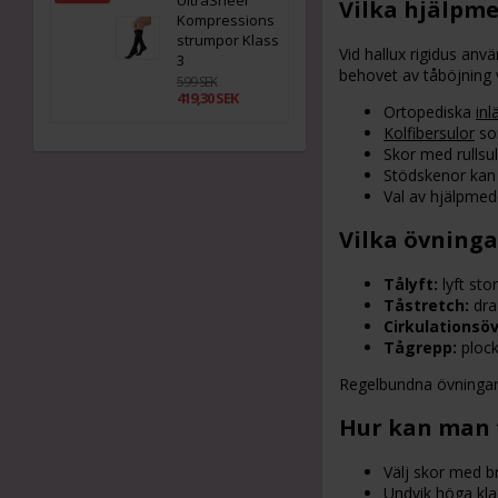
UltraSheer
Vilka hjälpme
Kompressions
strumpor Klass
Vid hallux rigidus anv
3
behovet av tåböjning 
599 SEK
419,30 SEK
Ortopediska
inl
Kolfibersulor
som
Skor med rullsul
Stödskenor kan 
Val av hjälpmede
Vilka övningar
Tålyft:
lyft sto
Tåstretch:
dra 
Cirkulationsö
Tågrepp:
plock
Regelbundna övningar 
Hur kan man f
Välj skor med b
Undvik höga kla