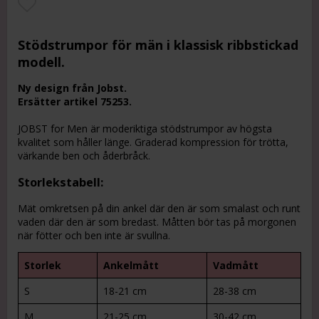
Lägg till i favoritlistan
Stödstrumpor för män i klassisk ribbstickad
modell.
Ny design från Jobst.
Ersätter artikel 75253.
JOBST for Men är moderiktiga stödstrumpor av högsta
kvalitet som håller länge. Graderad kompression för trötta,
värkande ben och åderbråck.
Storlekstabell:
Mät omkretsen på din ankel där den är som smalast och runt
vaden där den är som bredast. Måtten bör tas på morgonen
när fötter och ben inte är svullna.
Storlek
Ankelmått
Vadmått
S
18-21 cm
28-38 cm
M
21-25 cm
30-42 cm