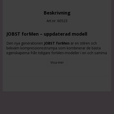
Beskrivning
Art.nr: 60523
JOBST forMen – uppdaterad modell
Den nya generationen
JOBST forMen
är en stilren och
bekväm kompressionsstrumpa som kombinerar de bästa
egenskaperna från tidigare forMen-modeller i en och samma
produkt.
Visa mer
Strumpan är tillverkad i ett slitstarkt och hållbart material
som ger effektiv kompression samtidigt som den känns
behaglig att bära hela dagen. Tack vare
StayFresh-
teknologi
hjälper materialet till att hålla fötterna fräscha
genom att motverka oönskad lukt.
Den uppdaterade modellen har en förbättrad anatomisk
passform för ökad komfort och bättre stöd.
Produktförbättringar i nya modellen: