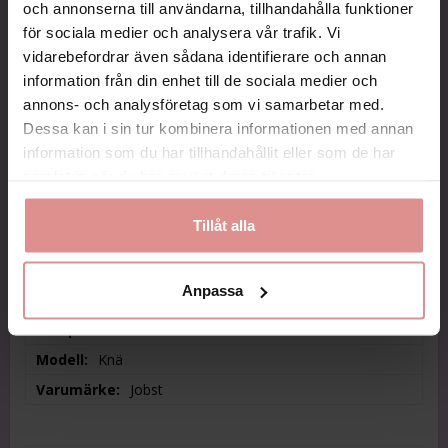
och annonserna till användarna, tillhandahålla funktioner
för sociala medier och analysera vår trafik. Vi
vidarebefordrar även sådana identifierare och annan
Storlek
information från din enhet till de sociala medier och
annons- och analysföretag som vi samarbetar med.
Dessa kan i sin tur kombinera informationen med annan
information som du har tillhandahållit eller som de har
samlat in när du har använt deras tjänster.
KÖP
Tillåt alla
Alltid snabb leverans!
Betala säkert med kort, faktura, Swish eller Paypal
Maila oss gärna så svarar vi snabbt på dina frågor.
Anpassa
Kompression
Klass 1
Modell
Knä
Varumärke
Jobst