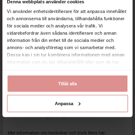
Denna webbplats använder cookies
EU-
USA -
Kompressionsklass
Vi använder enhetsidentifierare för att anpassa innehållet
mått
mått
och annonserna till användarna, tillhandahålla funktioner
under
12-17
för sociala medier och analysera vår trafik. Vi
Mild kompression
15
mmHg
vidarebefordrar även sådana identifierare och annan
mmHg
information från din enhet till de sociala medier och
18-22
15-20
annons- och analysföretag som vi samarbetar med.
Klass 1
mmHg
mmHg
Dessa kan i sin tur kombinera informationen med annan
23-32
20-30
information som du har tillhandahållit eller som de har
Klass 2
mmHg
mmHg
samlat in när du har använt deras tjänster.
34-46
30-40
Klass 3
Tillåt alla
mmHg
mmhg
När du börjar använda stödstrumpor så ska du använda mild
Anpassa
kompression eller klass 1.
Vi rekommenderar att klass 2 och högre bara används på
läkares eller annan sjukvårdspersonals inrådan.
Mer information om kvicksilver och tryck finns här: