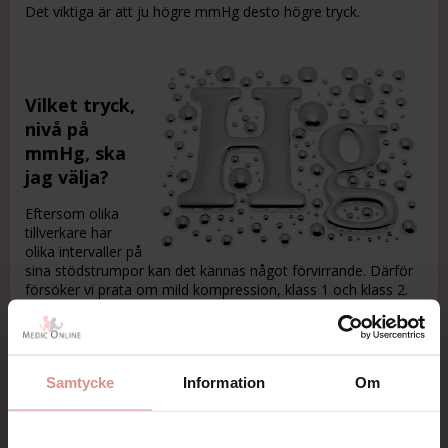
Det viktiga är att ju högre mmHg desto högre tryck.
Vilket tryck,
nivå på
mmHg, ska
jag välja?
Eftersom olika
tillverkare har
olika intervaller på
sina stödstrumpor kan det kännas något förvirrande. Därför
försöker vi prata om mild kompression, klass 1 och klass 2.
Man kan generalisera lite och säga att EU har en skala och
USA har en annan. Därför har exempelvis Jobst olika skalor
på sina stödstrumpor.
RAL strumpor som är tillverkade för den europeiska
Samtycke
Information
Om
sjukvården har EU-skalan och övriga Jobst som är för
konsumenter och USA-marknaden har USA-mått.