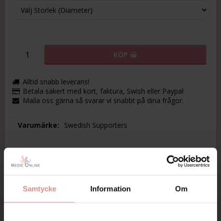
KÖP
Alltid snabb leverans!
Betala säkert med kort, faktura, Swish eller Paypal
Maila oss gärna så svarar vi snabbt på dina frågor.
Varumärke
Swedish Supporters
Beskrivning
Samtycke
Information
Om
Art.nr: 4001
Easyring är hjälpmedel för att ta på och av stödstrumpor
som är knähöga.