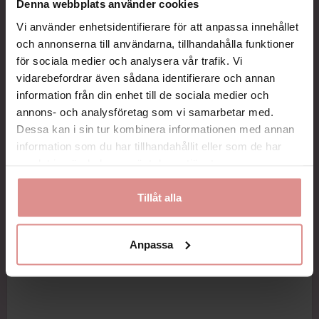
Denna webbplats använder cookies
Storlek:
Vi använder enhetsidentifierare för att anpassa innehållet
Finns i storlekarna small (12,5 cm i diameter), medium (14
och annonserna till användarna, tillhandahålla funktioner
cm i diameter) och large (15,5 cm i diameter).
för sociala medier och analysera vår trafik. Vi
vidarebefordrar även sådana identifierare och annan
Visa mer
Så hittar du din storlek: Efter att du har gått upp på
morgonen mäter du omkretsen där din vad är som bredast.
information från din enhet till de sociala medier och
annons- och analysföretag som vi samarbetar med.
Small: Passar upp till 39 cm omkrets
Dessa kan i sin tur kombinera informationen med annan
Large: Passar upp till 49 cm omkrets
information som du har tillhandahållit eller som de har
Fakta:
samlat in när du har använt deras tjänster.
Varje förpackning innehåller en Easyring.
Tillåt alla
Du hittar en instruktionsvideo här:
instruktionsvideo
Material:
Plast
Anpassa