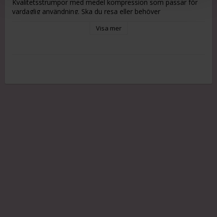
Kvalitetsstrumpor med medel kompression som passar för
vardaglig användning. Ska du resa eller behöver
stödstrumpor för en längre promenad passar medel
Visa mer
kompression bra.
Tänk på att stödstrumpor inte ska användas när du sover.
Storlek:
Mät omkretsen på din ankel där den är som smalast och runt
vaden där den är som bredast. Måtten bör tas på morgonen
när fötter och ben inte är svullna.
Storlek      Ankelmått      Vadmått
37-39        19-24 cm       28-40 cm
40-42        21-26 cm       30-42 cm
Fakta:
Kompression: 15-21 mmHg
Material:
54% bomull
40% polyamid
6% elastan