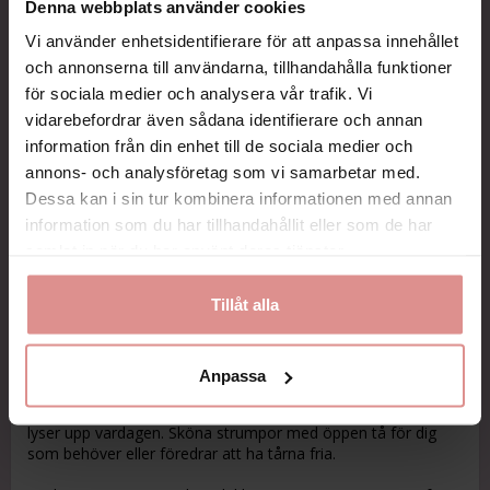
Alltid snabb leverans!
Denna webbplats använder cookies
Betala säkert med kort, faktura, Swish eller Paypal
Vi använder enhetsidentifierare för att anpassa innehållet
Maila oss gärna så svarar vi snabbt på dina frågor.
och annonserna till användarna, tillhandahålla funktioner
för sociala medier och analysera vår trafik. Vi
Kompression
Klass 1
vidarebefordrar även sådana identifierare och annan
Modell
Knä

information från din enhet till de sociala medier och
Öppen Tå - Knähög
annons- och analysföretag som vi samarbetar med.
Varumärke
Supcare
Dessa kan i sin tur kombinera informationen med annan
Varumärke
Supcare
information som du har tillhandahållit eller som de har
samlat in när du har använt deras tjänster.
Tillåt alla
Beskrivning
Art.nr: O1521
Anpassa
Mörka stödstrumpor med färgglada blommor som verkligen
lyser upp vardagen. Sköna strumpor med öppen tå för dig
som behöver eller föredrar att ha tårna fria.