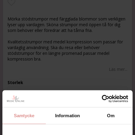
Lägg till i favoritlistan
Mörka stödstrumpor med färgglada blommor som verkligen
lyser upp vardagen. Sköna strumpor med öppen tå för dig
som behöver eller föredrar att ha tårna fria.
Kvalitetsstrumpor med medel kompression som passar för
vardaglig användning. Ska du resa eller behöver
stödstrumpor för en längre promenad passar medel
kompression bra.
Läs mer...
Storlek
Samtycke
Information
Om
KÖP