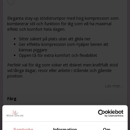
Lägg till i favoritlistan
Eleganta stay-up stödstrumpor med hög kompression som
kombinerar stil och funktion för dig som vill ha maximal
effekt och komfort hela dagen.
Sitter säkert på plats utan att glida ner
Ger effektiv kompression som hjälper benen att
kännas piggare
Öppen tå för extra komfort och flexibilitet
Perfekt val för dig som söker ett diskret men kraftfullt stöd
vid långa dagar, resor eller arbete i stående och gående
position.
Läs mer...
Färg
Storlek
Samtycke
Information
Om