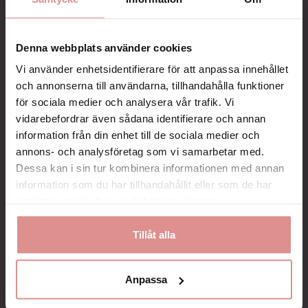
Denna webbplats använder cookies
KÖP
Vi använder enhetsidentifierare för att anpassa innehållet
och annonserna till användarna, tillhandahålla funktioner
för sociala medier och analysera vår trafik. Vi
Alltid snabb leverans!
Betala säkert med kort, faktura, Swish eller Paypal
vidarebefordrar även sådana identifierare och annan
Maila oss gärna så svarar vi snabbt på dina frågor.
information från din enhet till de sociala medier och
annons- och analysföretag som vi samarbetar med.
Kompression
Klass 2
Dessa kan i sin tur kombinera informationen med annan
Modell
Öppen tå - Stay-up
information som du har tillhandahållit eller som de har
samlat in när du har använt deras tjänster.
Varumärke
RelaxSan
Varumärke
RelaxSan
Tillåt alla
Anpassa
Beskrivning