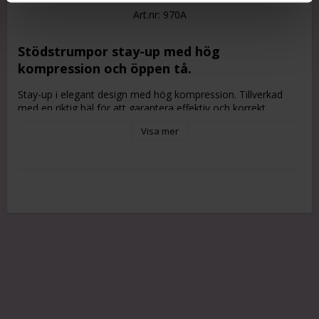
Art.nr: 970A
Stödstrumpor stay-up med hög
kompression och öppen tå.
Stay-up i elegant design med hög kompression. Tillverkad
med en riktig häl för att garantera effektiv och korrekt
distribution av kompression vid ankeln.
Visa mer
Så väljer du rätt storlek:
Följande mått bör tas för att få rätt storlek:
Omkrets mått
cB - Fotankeln (smalaste stället)
cC - Vaden (bredaste stället)
cF - Låret (mät vid mitten av låret)
cG - Övre lår
Längd mått
lF - Mät benets längd från hälen till mitten av låret.