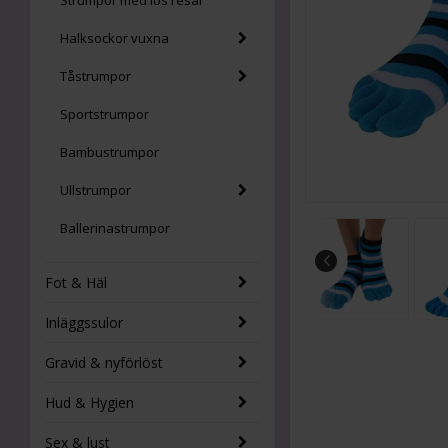
Strumpor med lös resår
Halksockor vuxna
Tåstrumpor
Sportstrumpor
Bambustrumpor
Ullstrumpor
Ballerinastrumpor
Fot & Häl
Inläggssulor
Gravid & nyförlöst
Hud & Hygien
Sex & lust