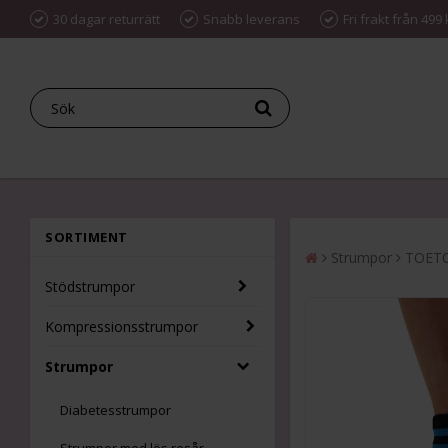
30 dagar returrätt
Snabb leverans
Fri frakt från 499 
SORTIMENT
Strumpor
TOETOE
Stödstrumpor
Kompressionsstrumpor
Strumpor
Diabetesstrumpor