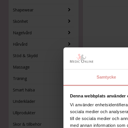
Shapewear
Skönhet
Nagelvård
Hårvård
Stöd & Skydd
Massage
Samtycke
Träning
Smart hälsa
Denna webbplats använder 
Underkläder
Vi använder enhetsidentifierar
sociala medier och analysera 
Ullprodukter
till de sociala medier och a
Skor & tillbehör
med annan information som du 