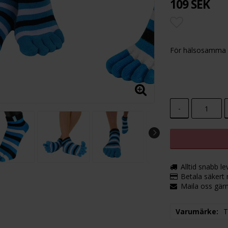
109 SEK
Lägg till i
För hälsosamma o
-
Alltid snabb le
Betala säkert 
Maila oss gärn
Varumärke
T