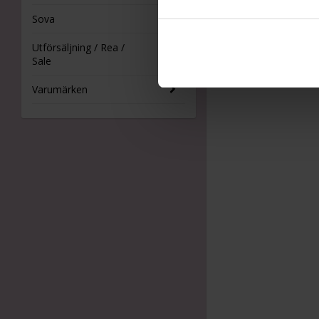
Sova
Utförsäljning / Rea /
Sale
Varumärken