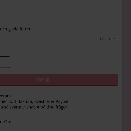
 favoritlistan
ch glada fötter!
Läs mer...
+
KÖP
verans!
med kort, faktura, Swish eller Paypal
a så svarar vi snabbt på dina frågor.
oeToe