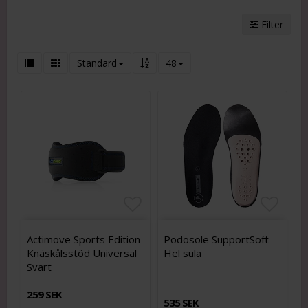
Filter
Standard
48
Lägg till i favoritlistan
Lägg till i favoritlistan
Lägg t
Lägg t
Actimove Sports Edition
Podosole SupportSoft
Knäskålsstöd Universal
Hel sula
Svart
259 SEK
535 SEK