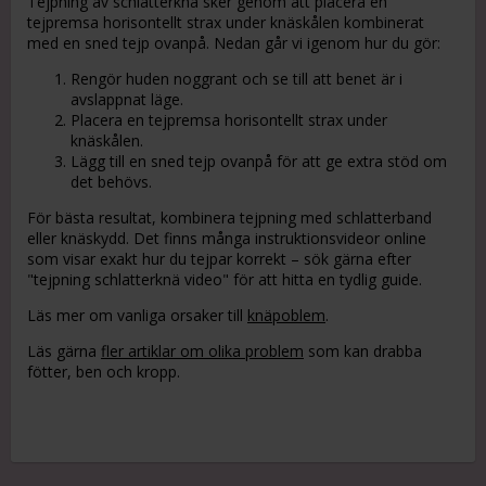
Tejpning av schlatterknä sker genom att placera en
tejpremsa horisontellt strax under knäskålen kombinerat
med en sned tejp ovanpå. Nedan går vi igenom hur du gör:
Rengör huden noggrant och se till att benet är i
avslappnat läge.
Placera en tejpremsa horisontellt strax under
knäskålen.
Lägg till en sned tejp ovanpå för att ge extra stöd om
det behövs.
För bästa resultat, kombinera tejpning med schlatterband
eller knäskydd. Det finns många instruktionsvideor online
som visar exakt hur du tejpar korrekt – sök gärna efter
"tejpning schlatterknä video" för att hitta en tydlig guide.
Läs mer om vanliga orsaker till
knäpoblem
.
Läs gärna
fler artiklar om olika problem
som kan drabba
fötter, ben och kropp.