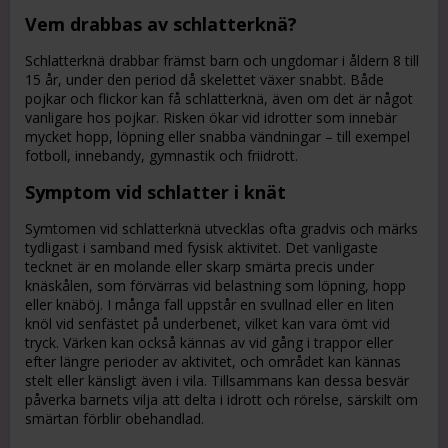
Vem drabbas av schlatterknä?
Schlatterknä drabbar främst barn och ungdomar i åldern 8 till
15 år, under den period då skelettet växer snabbt. Både
pojkar och flickor kan få schlatterknä, även om det är något
vanligare hos pojkar. Risken ökar vid idrotter som innebär
mycket hopp, löpning eller snabba vändningar – till exempel
fotboll, innebandy, gymnastik och friidrott.
Symptom vid schlatter i knät
Symtomen vid schlatterknä utvecklas ofta gradvis och märks
tydligast i samband med fysisk aktivitet. Det vanligaste
tecknet är en molande eller skarp smärta precis under
knäskålen, som förvärras vid belastning som löpning, hopp
eller knäböj. I många fall uppstår en svullnad eller en liten
knöl vid senfästet på underbenet, vilket kan vara ömt vid
tryck. Värken kan också kännas av vid gång i trappor eller
efter längre perioder av aktivitet, och området kan kännas
stelt eller känsligt även i vila. Tillsammans kan dessa besvär
påverka barnets vilja att delta i idrott och rörelse, särskilt om
smärtan förblir obehandlad.