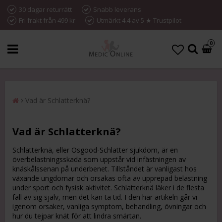
30 dagar returrätt
Snabb leverans
Fri frakt från 499 kr
Utmärkt 4.4 av 5 ★ Trustpilot
0
Vad är Schlatterknä?
Vad är Schlatterknä?
Schlatterknä, eller Osgood-Schlatter sjukdom, är en
överbelastningsskada som uppstår vid infästningen av
knäskålssenan på underbenet. Tillståndet är vanligast hos
växande ungdomar och orsakas ofta av upprepad belastning
under sport och fysisk aktivitet. Schlatterknä läker i de flesta
fall av sig själv, men det kan ta tid. I den här artikeln går vi
igenom orsaker, vanliga symptom, behandling, övningar och
hur du tejpar knät för att lindra smärtan.