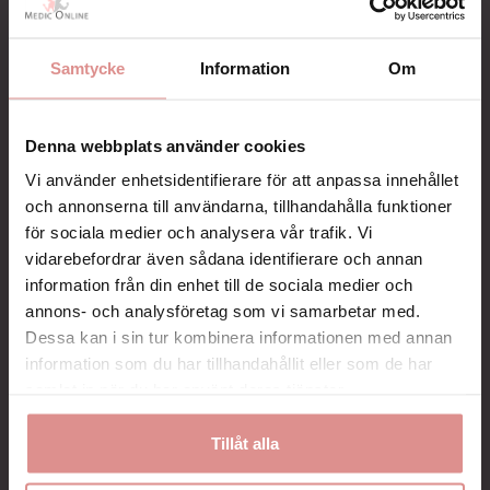
KÖP…
KÖP
Samtycke
Information
Om
Denna webbplats använder cookies
Behandling av schlatterknä
Vi använder enhetsidentifierare för att anpassa innehållet
Den viktigaste behandlingen vid schlatterknä är att minska
och annonserna till användarna, tillhandahålla funktioner
belastningen på knät tills inflammationen lagt sig. Det innebär
för sociala medier och analysera vår trafik. Vi
ofta att ta en paus från intensiv träning eller idrottsaktiviteter.
Målet är att låta kroppen återhämta sig utan att helt avstå
vidarebefordrar även sådana identifierare och annan
från rörelse. Följande hjälpmedel kan vara till stöd:
information från din enhet till de sociala medier och
annons- och analysföretag som vi samarbetar med.
Schlatterband som avlastar senfästet
Knäskydd med öppen patella för stöd och komfort
Dessa kan i sin tur kombinera informationen med annan
Värmande skydd som ökar blodcirkulationen
information som du har tillhandahållit eller som de har
Skoinlägg med stötdämpning vid aktivitet
samlat in när du har använt deras tjänster.
Tejpning för att avlasta det drabbade området
Övningar vid schlatterknä
Tillåt alla
Övningar vid schlatterknä är viktiga för att stärka