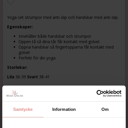
Lägg till i favoritlistan
Yoga-set strumpor med anti-slip och handskar med anti-slip.
Egenskaper:
Innehåller både handskar och strumpor
Öppen tå så dina tår får kontakt med golvet
Öppna handskar så fingertopparna får kontakt med
golvet
Perfekt för din yoga.
Storlekar:
Lila
36-39
Svart
38-41
Läs mer...
Färg
Samtycke
Information
Om