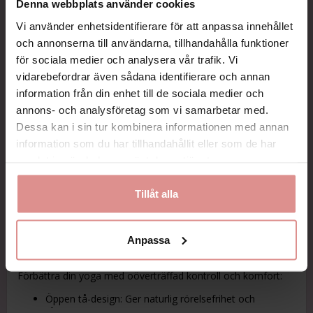
Denna webbplats använder cookies
KÖP
Vi använder enhetsidentifierare för att anpassa innehållet
och annonserna till användarna, tillhandahålla funktioner
Alltid snabb leverans!
för sociala medier och analysera vår trafik. Vi
Betala säkert med kort, faktura, Swish eller Paypal
vidarebefordrar även sådana identifierare och annan
Maila oss gärna så svarar vi snabbt på dina frågor.
information från din enhet till de sociala medier och
annons- och analysföretag som vi samarbetar med.
Varumärke
Mediconline
Dessa kan i sin tur kombinera informationen med annan
information som du har tillhandahållit eller som de har
samlat in när du har använt deras tjänster.
Beskrivning
Tillåt alla
Art.nr: FT-1251
Anpassa
Yoga-set för perfekt grepp och stabilitet.
Förbättra din yoga med oöverträffad kontroll och komfort:
Öppen tå-design: Ger naturlig rörelsefrihet och
tårkänsla för optimal balans och stabilitet i poser.