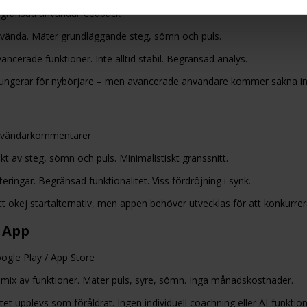
gränsad användarfeedback
nvända. Mäter grundläggande steg, sömn och puls.
ncerade funktioner. Inte alltid stabil. Begränsad analys.
ngerar för nybörjare – men avancerade användare kommer sakna ins
vändarkommentarer
kt av steg, sömn och puls. Minimalistiskt gränssnitt.
ringar. Begränsad funktionalitet. Viss fördröjning i synk.
t okej startalternativ, men appen behöver utvecklas för att konkurrera
 App
ogle Play / App Store
mix av funktioner. Mäter puls, syre, sömn. Inga månadskostnader.
et upplevs som föråldrat. Ingen individuell coachning eller AI-funktion