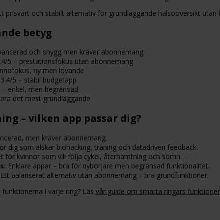
t prisvärt och stabilt alternativ för grundläggande hälsoöversikt utan 
nde betyg
avancerad och snygg men kräver abonnemang
.4/5 – prestationsfokus utan abonnemang
innofokus, ny men lovande
3.4/5 – stabil budgetapp
 – enkel, men begränsad
bara det mest grundläggande
ng – vilken app passar dig?
ncerad, men kräver abonnemang.
ör dig som älskar biohacking, träning och datadriven feedback.
t för kvinnor som vill följa cykel, återhämtning och sömn.
s:
Enklare appar – bra för nybörjare men begränsad funktionalitet.
Ett balanserat alternativ utan abonnemang – bra grundfunktioner.
m funktionerna i varje ring? Läs
vår guide om smarta ringars funktioner