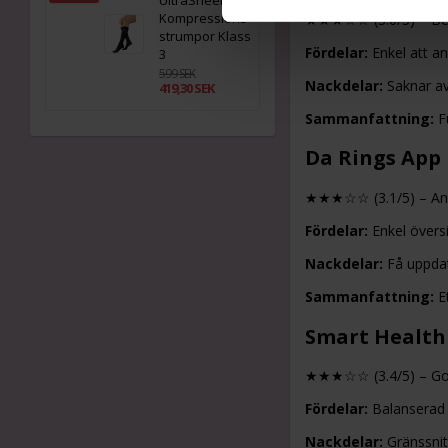
UltraSheer
Kompressions
★★★☆☆ (3.0/5)
– Be
strumpor Klass
Fördelar:
Enkel att a
3
599 SEK
Nackdelar:
Saknar ava
419,30 SEK
Sammanfattning:
Fu
Da Rings App
★★★☆☆ (3.1/5)
– An
Fördelar:
Enkel översi
Nackdelar:
Få uppdate
Sammanfattning:
Et
Smart Health
★★★☆☆ (3.4/5)
– Go
Fördelar:
Balanserad 
Nackdelar:
Gränssnitt