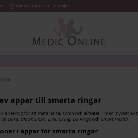
kr
Utmärkt 4.4 av 5 ★ Trustpilot
ringar
av appar till smarta ringar
fulla verktyg för att mäta hälsa, sömn och aktivitet – men mycket av 
sive
Oura, Ultrahuman, Evie, Qring, Da Rings
och
Smart Health
.
ioner i appar för smarta ringar