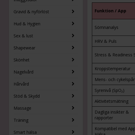
Funktion / App
Gravid & nyförlöst
Hud & Hygien
Sömnanalys
Sex & lust
HRV & Puls
Shapewear
Stress & Readiness 
Skönhet
Kroppstemperatur
Nagelvård
Mens- och cykelspår
Hårvård
Syrenivå (SpO₂)
Stöd & Skydd
Aktivitetsmätning
Massage
Dagliga insikter &
rapporter
Träning
Kompatibel med App
Smart hälsa
Hälsa