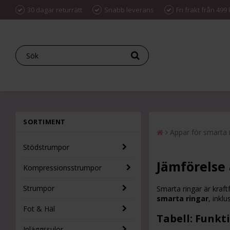
30 dagar returrätt
Snabb leverans
Fri frakt från 499 
SORTIMENT
Appar för smarta 
Stödstrumpor
Jämförelse 
Kompressionsstrumpor
Strumpor
Smarta ringar är kraft
smarta ringar
, inklu
Fot & Häl
Tabell: Funkt
Inläggssulor