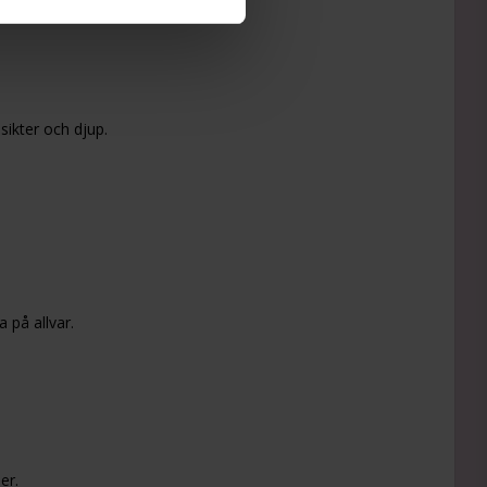
ikter och djup.
 på allvar.
er.