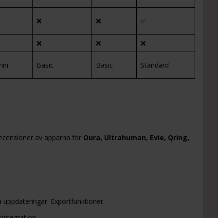
❌
❌
✅
❌
❌
❌
nin
Basic
Basic
Standard
recensioner av apparna för
Oura, Ultrahuman, Evie, Qring,
uppdateringar. Exportfunktioner.
integration.