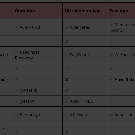
Oura App
Ultrahuman App
Evie App
✅ Med fokus
✅ Avancerad
✅ Avancerad
kvinnor
✅
✅
✅
✅ Readiness +
Score
✅ DayScore
✅ Wellness t
Recovery
✅
✅
✅
ning
✅
❌
✅ Huvudfok
✅ (nattetid)
✅
✅
✅ (passiv)
✅ Aktiv + NEAT
✅
✅ Personliga
✅ AI-drivna
✅ Anpassad
le
✅
✅
✅