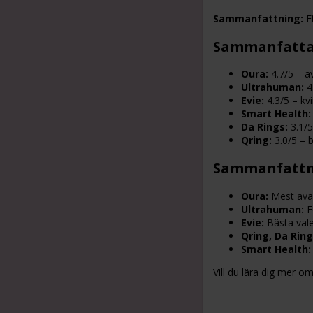
Sammanfattning:
Et
Sammanfatta
Oura:
4.7/5 – 
Ultrahuman:
4
Evie:
4.3/5 – kv
Smart Health:
Da Rings:
3.1/5
Qring:
3.0/5 – 
Sammanfattni
Oura:
Mest ava
Ultrahuman:
F
Evie:
Bästa vale
Qring, Da Ring
Smart Health:
Vill du lära dig mer o