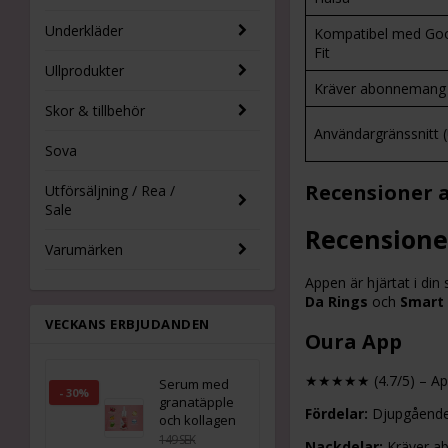
Underkläder
Kompatibel med Go
Fit
Ullprodukter
Kräver abonnemang
Skor & tillbehör
Användargränssnitt (
Sova
Recensioner a
Utförsäljning / Rea /
Sale
Recensioner
Varumärken
Appen är hjärtat i di
Da Rings
och
Smart 
VECKANS ERBJUDANDEN
Oura App
★★★★★ (4.7/5)
– Ap
Serum med
- 30%
granatäpple
Fördelar:
Djupgående 
och kollagen
149 SEK
Nackdelar:
Kräver ab