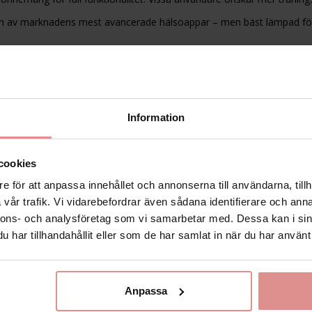
 av marknadens mest avancerade hälsoappar – men bäst lämpad för 
App
p Store & Google Play
ristisk app med fokus på metabolism, HRV och prestation. Ingen pren
Information
kus på kvinnor och cykelspårning. En del användare upplever att UI ä
t perfekt val för biohackers, träningsentusiaster och dig som gillar siff
cookies
vano)
e för att anpassa innehållet och annonserna till användarna, tillh
rly user feedback
vår trafik. Vi vidarebefordrar även sådana identifierare och anna
nnons- och analysföretag som vi samarbetar med. Dessa kan i sin
 kvinnor – tydlig cykelspårning, välmående och återhämtning. Inga d
har tillhandahållit eller som de har samlat in när du har använt 
ssa avancerade mätningar som VO2 max. Lanserades nyligen – kan sa
 app med stor potential, särskilt för kvinnor som vill ha en balanse
Anpassa