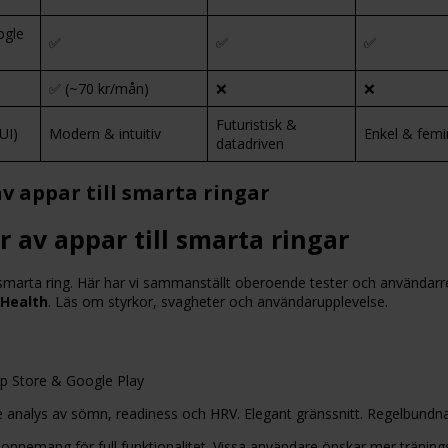
ogle
✅
✅
✅
✅ (~70 kr/mån)
❌
❌
Futuristisk &
UI)
Modern & intuitiv
Enkel & femi
datadriven
v appar till smarta ringar
 av appar till smarta ringar
n smarta ring. Här har vi sammanställt oberoende tester och användar
Health
. Läs om styrkor, svagheter och användarupplevelse.
p Store & Google Play
analys av sömn, readiness och HRV. Elegant gränssnitt. Regelbundna 
onnemang för full funktionalitet. Vissa användare önskar mer tränings