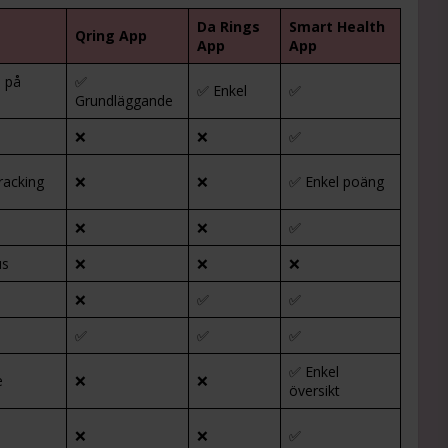
Da Rings
Smart Health
Qring App
App
App
 på
✅
✅ Enkel
✅
Grundläggande
❌
❌
✅
racking
❌
❌
✅ Enkel poäng
❌
❌
✅
us
❌
❌
❌
❌
✅
✅
✅
✅
✅
✅ Enkel
e
❌
❌
översikt
❌
❌
✅