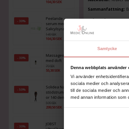
104,30 SEK
Sammanfattning:
En
Peelande
Ultrahuman 
- 30%
serum med
Salicylsyra
★★★★☆ (4.4/5)
– Ap
149 SEK
104,30 SEK
Fördelar:
Snygg, futu
Samtycke
Nackdelar:
Mindre fo
Massageolja
- 30%
Sammanfattning:
Et
med doft
79 SEK
Denna webbplats använder 
55,30 SEK
Evie App (Mo
Vi använder enhetsidentifierar
★★★★☆ (4.3/5)
– Ea
sociala medier och analysera 
Solidea Naomi
- 50%
till de sociala medier och a
stödstrumpbyx
Fördelar:
Designad för
or 140 den
med annan information som du 
Nackdelar:
Saknar vi
599 SEK
299,50 SEK
Sammanfattning:
En
Qring App
JOBST
- 30%