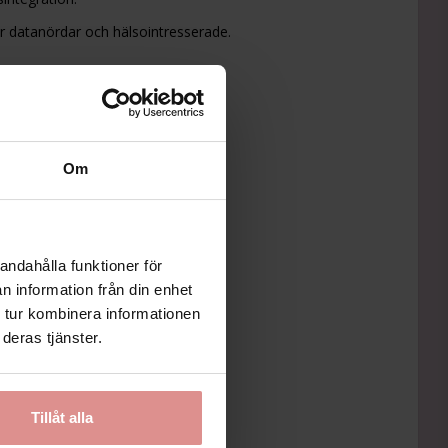
datanördar och hälsointresserade.
umeration krävs.
Om
r överladdat med data.
ror.
andahålla funktioner för
n information från din enhet
 tur kombinera informationen
olda kostnader.
deras tjänster.
kna vissa funktioner.
rad hälsoöversikt utan abonnemang.
Tillåt alla