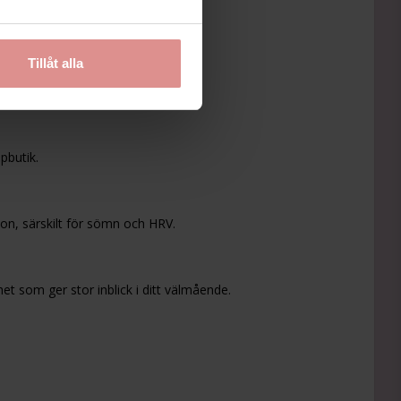
Tillåt alla
pbutik.
on, särskilt för sömn och HRV.
et som ger stor inblick i ditt välmående.