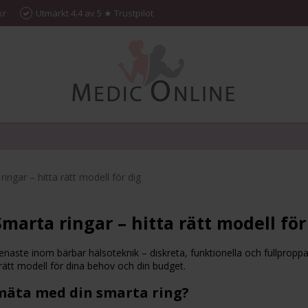
kr
Utmärkt 4.4 av 5 ★ Trustpilot
ingar – hitta rätt modell för dig
marta ringar – hitta rätt modell för
senaste inom bärbar hälsoteknik – diskreta, funktionella och fullprop
a rätt modell för dina behov och din budget.
u mäta med din smarta ring?