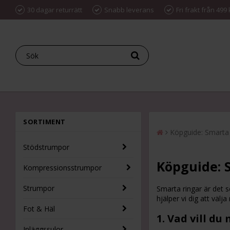
30 dagar returrätt
Snabb leverans
Fri frakt från 499 
SORTIMENT
Köpguide: Smarta r
Stödstrumpor
Köpguide: S
Kompressionsstrumpor
Strumpor
Smarta ringar är det 
hjälper vi dig att välj
Fot & Häl
1. Vad vill d
Inläggssulor