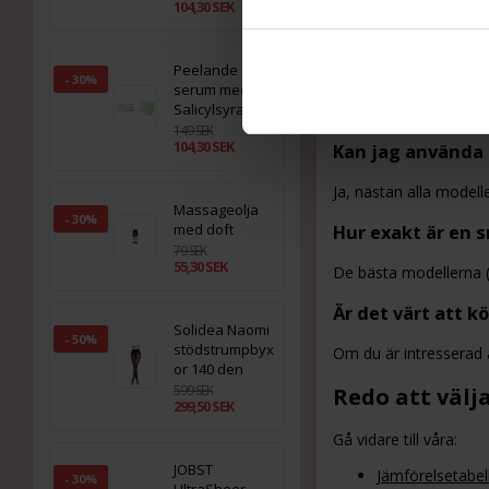
Beställ
storlek
104,30 SEK
Läs
användarr
Fundera på om
Jämför
funktio
Peelande
- 30%
serum med
7. Vanliga fr
Salicylsyra
149 SEK
104,30 SEK
Kan jag använda 
Ja, nästan alla modelle
Massageolja
- 30%
med doft
Hur exakt är en s
79 SEK
55,30 SEK
De bästa modellerna (
Är det värt att k
Solidea Naomi
- 50%
stödstrumpbyx
Om du är intresserad a
or 140 den
599 SEK
Redo att välj
299,50 SEK
Gå vidare till våra:
JOBST
Jämförelsetabel
- 30%