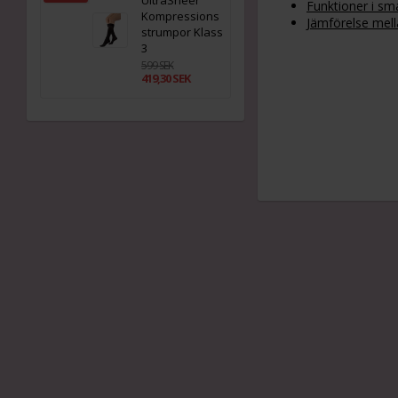
UltraSheer
Funktioner i sma
Kompressions
Jämförelse mella
strumpor Klass
3
599 SEK
419,30 SEK