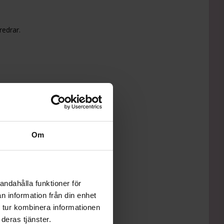
redrar.
dskostnad.
Om
andahålla funktioner för
n information från din enhet
 tur kombinera informationen
deras tjänster.