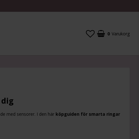
0
Varukorg
Din varukorg är tom
 dig
pade med sensorer. I den här
köpguiden för smarta ringar