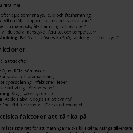
a dina mål:
 efter djup sömnanalys, REM och återhämtning?
V:
Vill du följa kroppens balans och stressnivåer?
r du mäta puls, återhämtning och aktivitet?
:
Vill du spåra menscykel, fertilitet och temperatur?
ändning:
Behöver du övervaka SpO₂, andning eller blodtryck?
unktioner
lla utkik efter:
:
Djup, REM, sömnscore
ör stress och återhämtning
ör cykelspårning, infektioner, feber
särskilt viktigt för sömnapné
ning:
Steg, kalorier, rörelse
n:
Apple Hälsa, Google Fit, Strava m.fl.
:
Specifikt för kvinnor – Evie är ett exempel
aktiska faktorer att tänka på
måste sitta rätt för att mätningarna ska bli exakta. Många tillverkare 