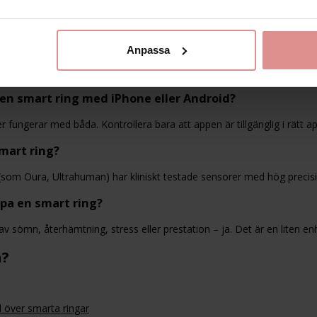
skit
om det erbjuds – passform är avgörande
ecensioner
– både av ringen och appen
 du
vill betala månadsavgift
eller inte
ner och appar
noggrant – använd vår jämförelsetabell
Anpassa
ågor
en smart ring med iPhone eller Android?
r fungerar med båda. Kontrollera bara att appen är tillgänglig i rätt ap
mart ring?
som Oura, Ultrahuman) har kliniskt testade sensorer med hög precisi
öpa en smart ring?
v sömn, återhämtning, stress eller prestation – ja. Det är en liten enh
a?
l över smarta ringar