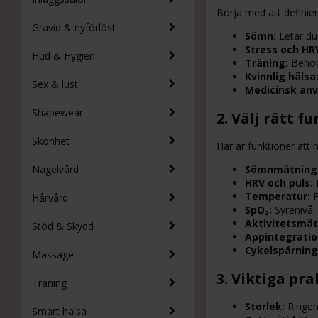
Börja med att definier
Gravid & nyförlöst
Sömn:
Letar du
Stress och HR
Hud & Hygien
Träning:
Behöve
Kvinnlig hälsa
Sex & lust
Medicinsk anv
Shapewear
2. Välj rätt f
Skönhet
Här är funktioner att hå
Nagelvård
Sömnmätning
HRV och puls:
F
Temperatur:
F
Hårvård
SpO₂:
Syrenivå, 
Aktivitetsmät
Stöd & Skydd
Appintegratio
Cykelspårning
Massage
3. Viktiga pr
Träning
Storlek:
Ringen 
Smart hälsa