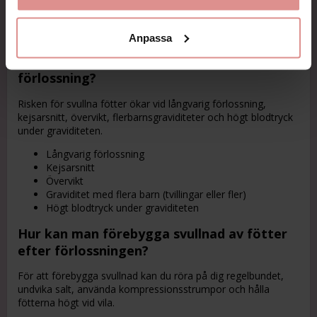
notera att alla kvinnor återhämtar sig olika, och hos vissa kan
svullnaden pågå längre, särskilt om de har haft en
komplicerad förlossning eller fått mycket intravenös vätska.
Anpassa
Vad ökar risken för svullna fötter efter en
förlossning?
Risken för svullna fötter ökar vid långvarig förlossning,
kejsarsnitt, övervikt, flerbarnsgraviditeter och högt blodtryck
under graviditeten.
Långvarig förlossning
Kejsarsnitt
Övervikt
Graviditet med flera barn (tvillingar eller fler)
Högt blodtryck under graviditeten
Hur kan man förebygga svullnad av fötter
efter förlossningen?
För att förebygga svullnad kan du röra på dig regelbundet,
undvika salt, använda kompressionsstrumpor och hålla
fötterna högt vid vila.