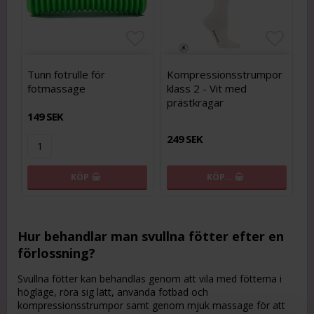
Lägg till i favoritlistan
Lägg till i favoritlistan
Lägg t
Lägg t
Tunn fotrulle för
Kompressionsstrumpor
fotmassage
klass 2 - Vit med
prästkragar
149 SEK
249 SEK
KÖP
KÖP…
Hur behandlar man svullna fötter efter en
förlossning?
Svullna fötter kan behandlas genom att vila med fötterna i
högläge, röra sig lätt, använda fotbad och
kompressionsstrumpor samt genom mjuk massage för att